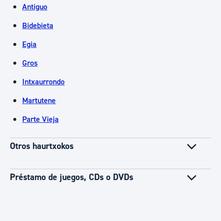
Antiguo
Bidebieta
Egia
Gros
Intxaurrondo
Martutene
Parte Vieja
Otros haurtxokos
Préstamo de juegos, CDs o DVDs