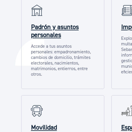
Padrón y asuntos
Imp
personales
Explo
multa
Accede a tus asuntos
Sebas
personales: empadronamiento,
infor
cambios de domicilio, trámites
gesti
electorales, nacimientos,
munic
matrimonios, entierros, entre
eficie
otros.
Movilidad
Espa