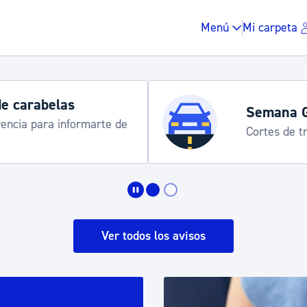
Menú
Mi carpeta
Horarios y 
rograma
Udalinfo, Dono
Urgull, Honda
Impuestos y multas
Vivienda y urbanis
Ver todos los avisos
Espacio público, r