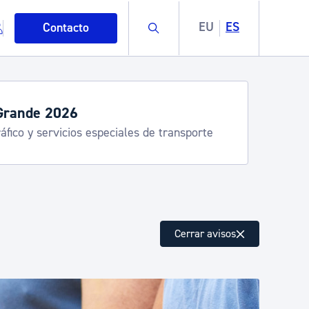
Buscar
EU
ES
Contacto
servicios de verano
stia Kirola, Donostia Kultura, San Telmo,
lea, Turismo
mo
Cerrar avisos
esiduos y medioambiente