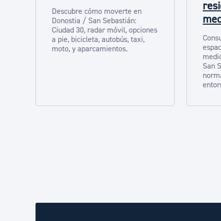
res
Descubre cómo moverte en
med
Donostia / San Sebastián:
Ciudad 30, radar móvil, opciones
Consu
a pie, bicicleta, autobús, taxi,
espac
moto, y aparcamientos.
medio
San S
norma
entor