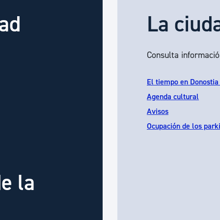
dad
La ciud
Consulta informació
El tiempo en Donostia
Agenda cultural
Avisos
Ocupación de los park
e la