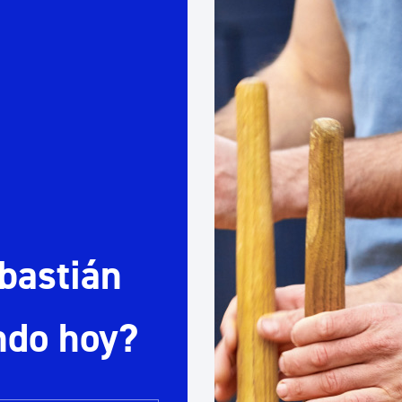
Euskera
Desarrollo económico 
Igualdad, Derechos Hu
Cultura
bastián
Turismo
ndo hoy?