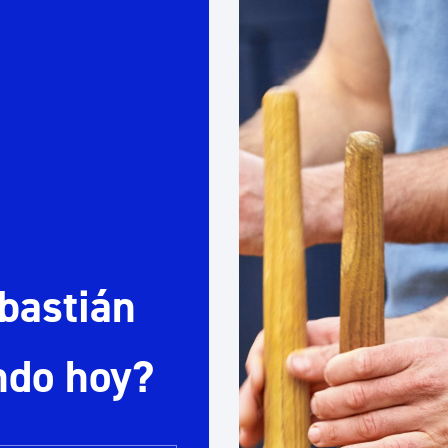
Euskera
Desarrollo económico 
Igualdad, Derechos Hu
Cultura
bastián
Turismo
ndo hoy?