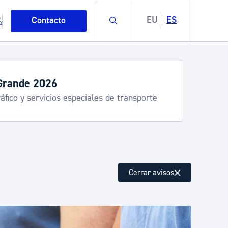
Buscar
EU
ES
Contacto
servicios de verano
stia Kirola, Donostia Kultura, San Telmo,
lea, Turismo
mo
Cerrar avisos
esiduos y medioambiente