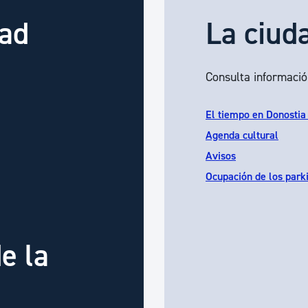
dad
La ciud
Consulta informació
El tiempo en Donostia
Agenda cultural
Avisos
Ocupación de los park
e la