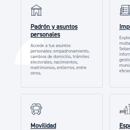
Padrón y asuntos
Imp
personales
Explo
multa
Accede a tus asuntos
Sebas
personales: empadronamiento,
infor
cambios de domicilio, trámites
gesti
electorales, nacimientos,
munic
matrimonios, entierros, entre
eficie
otros.
Movilidad
Espa