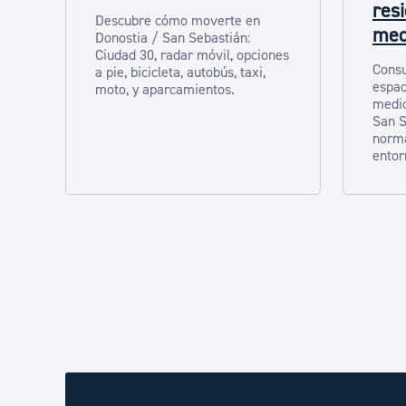
res
Descubre cómo moverte en
med
Donostia / San Sebastián:
Ciudad 30, radar móvil, opciones
Consu
a pie, bicicleta, autobús, taxi,
espac
moto, y aparcamientos.
medio
San S
norma
entor