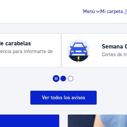
Menú
Mi carpeta
Horarios y 
rograma
Udalinfo, Dono
Urgull, Honda
Impuestos y multas
Vivienda y urbanis
Ver todos los avisos
Espacio público, r