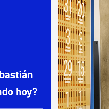
Euskera
Desarrollo económico 
Igualdad, Derechos Hu
Cultura
bastián
Turismo
ndo hoy?