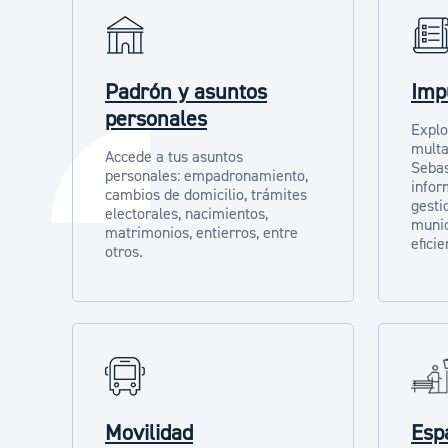
Padrón y asuntos
Imp
personales
Explo
multa
Accede a tus asuntos
Sebas
personales: empadronamiento,
infor
cambios de domicilio, trámites
gesti
electorales, nacimientos,
munic
matrimonios, entierros, entre
eficie
otros.
Movilidad
Espa