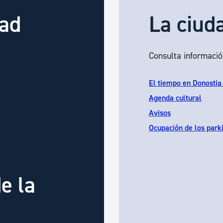
dad
La ciud
Consulta informació
El tiempo en Donostia
Agenda cultural
Avisos
Ocupación de los park
e la