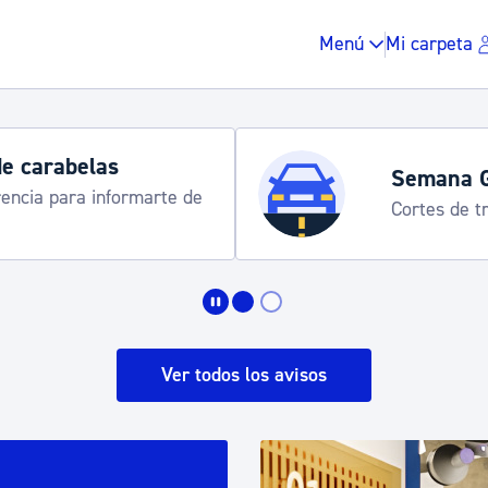
Menú
Mi carpeta
Horarios y 
rograma
Udalinfo, Dono
Urgull, Honda
Impuestos y multas
Vivienda y urbanis
Ver todos los avisos
Espacio público, r