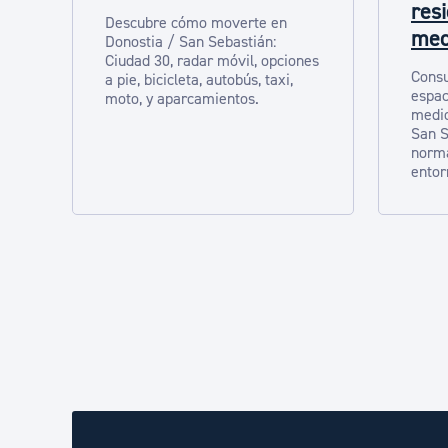
res
Descubre cómo moverte en
med
Donostia / San Sebastián:
Ciudad 30, radar móvil, opciones
Consu
a pie, bicicleta, autobús, taxi,
espac
moto, y aparcamientos.
medio
San S
norma
entor