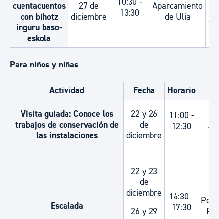
10:30 -
cuentacuentos
27 de
Aparcamiento
añ
13:30
con bihotz
diciembre
de Ulia
fam
inguru baso-
eskola
Para niños y niñas
Actividad
Fecha
Horario
Visita guiada: Conoce los
22 y 26
11:00 -
trabajos de conservación de
de
Aq
12:30
las instalaciones
diciembre
22 y 23
de
diciembre
16:30 -
Poli
Escalada
17:30
26 y 29
Pío