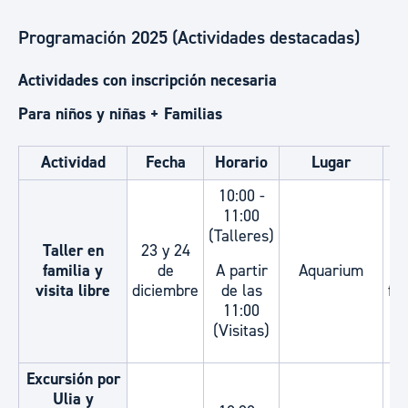
Programación 2025 (Actividades destacadas)
Actividades con inscripción necesaria
Para niños y niñas + Familias
Actividad
Fecha
Horario
Lugar
E
10:00 -
11:00
(Talleres)
Taller en
23 y 24
EI
familia y
de
A partir
Aquarium
visita libre
diciembre
de las
fam
11:00
(Visitas)
Excursión por
Ulia y