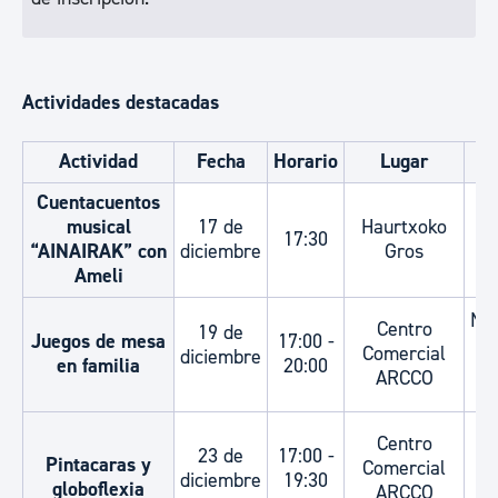
Actividades destacadas
Actividad
Fecha
Horario
Lugar
Cuentacuentos
musical
17 de
Haurtxoko
17:30
“AINAIRAK” con
diciembre
Gros
Ameli
Niñ
Centro
19 de
Juegos de mesa
17:00 -
un
Comercial
diciembre
en familia
20:00
ARCCO
Centro
23 de
17:00 -
Pintacaras y
Comercial
T
diciembre
19:30
globoflexia
ARCCO