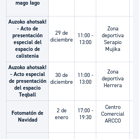
mago Iago
Auzoko ahotsak!
- Acto de
Zona
29 de
presentación
11:00 -
deportiva
T
diciembre
especial del
13:00
Serapio
espacio de
Mujika
calistenia
Auzoko ahotsak!
Zona
- Acto especial
30 de
11:00 -
deportiva
T
de presentación
diciembre
13:00
Herrera
del espacio
Teqball
Centro
2 de
17:00 -
Fotomatón de
Comercial
T
enero
19:30
Navidad
ARCCO