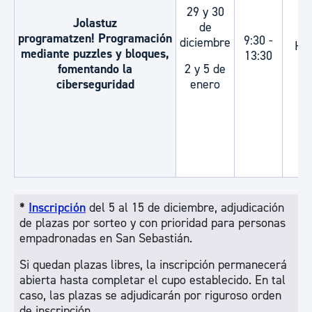
29 y 30
Jolastuz
de
programatzen! Programación
9:30 -
diciembre
Ha
mediante puzzles y bloques,
13:30
A
fomentando la
2 y 5 de
ciberseguridad
enero
*
Inscripción
del 5 al 15 de diciembre, adjudicación
de plazas por sorteo y con prioridad para personas
empadronadas en San Sebastián.
Si quedan plazas libres, la inscripción permanecerá
abierta hasta completar el cupo establecido. En tal
caso, las plazas se adjudicarán por riguroso orden
de inscripción.