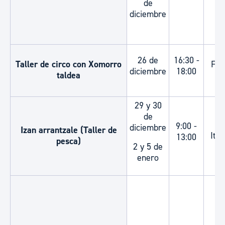
de
diciembre
26 de
16:30 -
Taller de circo con Xomorro
Fro
diciembre
18:00
taldea
A
29 y 30
de
Ko
9:00 -
diciembre
Izan arrantzale (Taller de
Its
13:00
pesca)
2 y 5 de
(P
enero