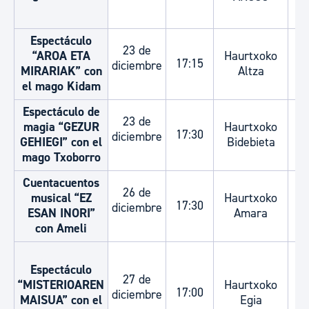
Espectáculo
23 de
“AROA ETA
Haurtxoko
17:15
diciembre
MIRARIAK” con
Altza
el mago Kidam
Espectáculo de
23 de
magia “GEZUR
Haurtxoko
17:30
diciembre
GEHIEGI” con el
Bidebieta
mago Txoborro
Cuentacuentos
26 de
musical “EZ
Haurtxoko
17:30
diciembre
ESAN INORI”
Amara
con Ameli
Espectáculo
27 de
E
“MISTERIOAREN
Haurtxoko
17:00
diciembre
MAISUA” con el
Egia