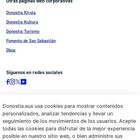
Otras páginas web corporativas
Donostia Kirola
Donostia Kultura
Donostia Turismo
Fomento de San Sebastián
Dbus
Síguenos en redes sociales
Donostia.eus usa cookies para mostrar contenidos
© Donostiako Udala - Ayuntamiento de Donostia / San Sebastián
personalizados, analizar tendencias y llevar un
Ijentea 1, 20003 Donostia / San Sebastián
seguimiento de los movimientos de los usuarios. Acepte
Aviso legal
todas las cookies para disfrutar de la mejor experiencia
Política de privacidad
posible en nuestro sitio web, o bien administre sus