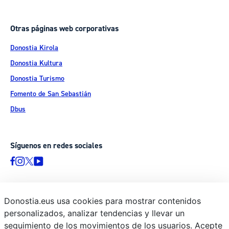
Otras páginas web corporativas
Donostia Kirola
Donostia Kultura
Donostia Turismo
Fomento de San Sebastián
Dbus
Síguenos en redes sociales
Donostia.eus usa cookies para mostrar contenidos
© Donostiako Udala - Ayuntamiento de Donostia / San Sebastián
personalizados, analizar tendencias y llevar un
Ijentea 1, 20003 Donostia / San Sebastián
seguimiento de los movimientos de los usuarios. Acepte