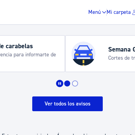
Menú
Mi carpeta
de carabelas
Semana 
rencia para informarte de
Cortes de tr
Impuestos y multas
Vivienda y urbanis
Ver todos los avisos
Espacio público, r