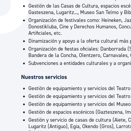
La ciudad
Actualid
Gestión de las Casas de Cultura, espacios escén
Gasteszena, Lugaritz..., Museo San Telmo y Bib
La ciudad ahora
Noticias
Organización de festivales como: Heineken, Ja
Donostikluba, Cine y Derechos Humanos, Concu
Descubre la ciudad
Avisos
Artificiales, etc.
La ciudad futura
Agenda cul
Dinamización y apoyo a la oferta cultural más p
Organización de fiestas oficiales: Danborrada
Bandera de la Concha, Olentzero, Carnavales,
Subvenciones a entidades culturales y a organi
Nuestros servicios
Gestión de equipamiento y servicios del Teatro
Gestión de equipamiento y servicios del Teatro 
Gestión de equipamiento y servicios del Muse
Gestión de espacios escénicos (Gazteszena, Im
Gestión y servicio de casas de cultura (Aiete, 
Lugaritz (Antiguo), Egia, Okendo (Gros), Larro