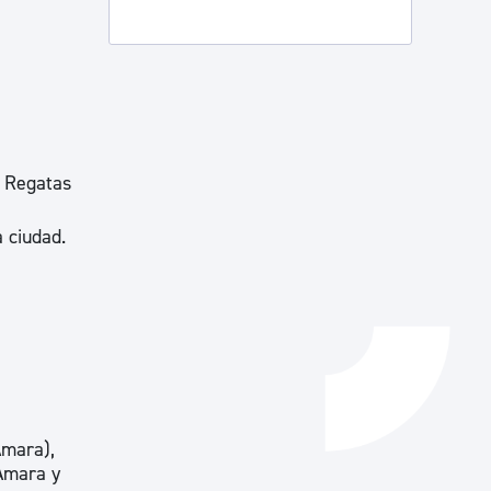
Catálogo de trámites
Ayuda a la tramitación
, Regatas
a ciudad.
Amara),
 Amara y