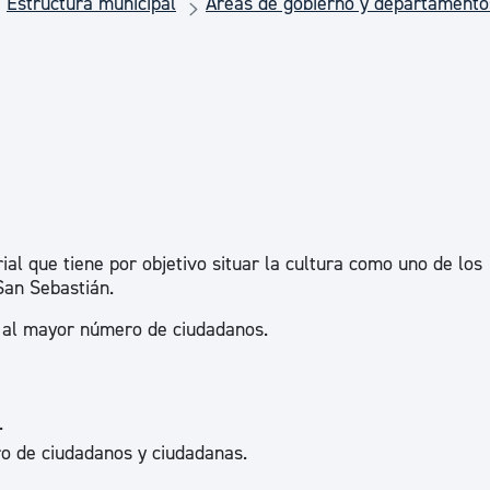
Estructura municipal
Áreas de gobierno y departamento
Euskera
Desarrollo económico 
Igualdad, Derechos Hu
Cultura
al que tiene por objetivo situar la cultura como uno de los
San Sebastián.
ra al mayor número de ciudadanos.
Turismo
.
ro de ciudadanos y ciudadanas.