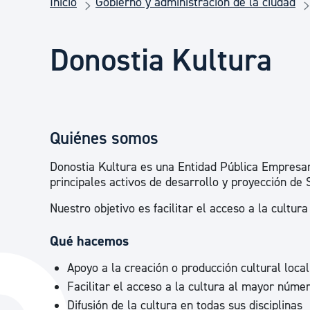
Inicio
Gobierno y administración de la ciudad
Seguridad ciudadana y emergencias
Donostia Kultura
Salud Pública, animales y consumo
Infancia y juventud
Quiénes somos
Participación ciudadana y asociacionismo
Donostia Kultura es una Entidad Pública Empresari
principales activos de desarrollo y proyección de 
Nuestro objetivo es facilitar el acceso a la cultu
Deporte
Qué hacemos
Apoyo a la creación o producción cultural local
Facilitar el acceso a la cultura al mayor núme
Difusión de la cultura en todas sus disciplinas