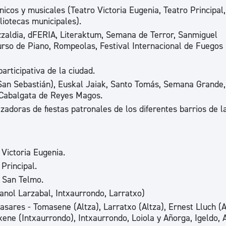
ad
Administración municipal
icos y musicales (Teatro Victoria Eugenia, Teatro Principal,
liotecas municipales).
Tablón de anuncios oficiales
zzaldia, dFERIA, Literaktum, Semana de Terror, Sanmiguel
rso de Piano, Rompeolas, Festival Internacional de Fuegos
Calendario fiscal
tural
Portal de transparencia
articipativa de la ciudad.
 (San Sebastián), Euskal Jaiak, Santo Tomás, Semana Grande
 Cabalgata de Reyes Magos.
zadoras de fiestas patronales de los diferentes barrios de l
 Victoria Eugenia.
Principal.
o San Telmo.
anol Larzabal, Intxaurrondo, Larratxo)
Casares - Tomasene (Altza), Larratxo (Altza), Ernest Lluch (
txene (Intxaurrondo), Intxaurrondo, Loiola y Añorga, Igeldo,