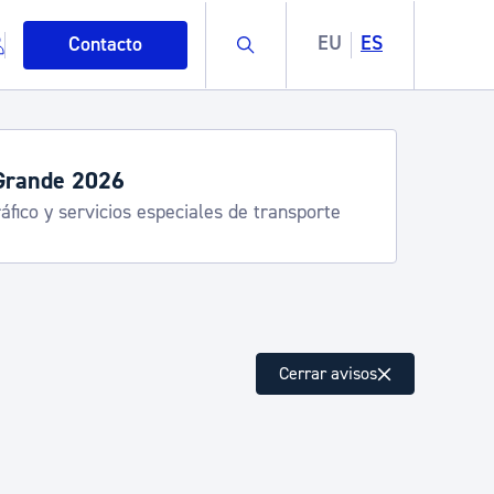
Buscar
EU
ES
Contacto
Grande 2026
áfico y servicios especiales de transporte
mo
Cerrar avisos
esiduos y medioambiente