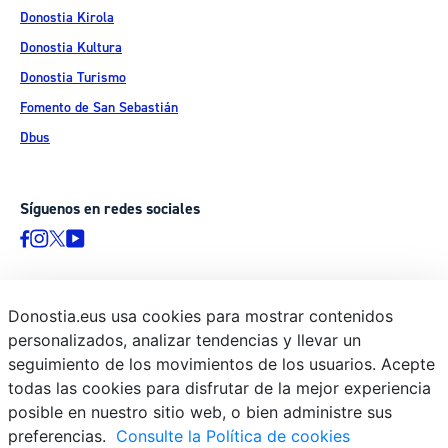
Donostia Kirola
Donostia Kultura
Donostia Turismo
Fomento de San Sebastián
Dbus
Síguenos en redes sociales
Donostia.eus usa cookies para mostrar contenidos
© Donostiako Udala - Ayuntamiento de Donostia / San Sebastián
personalizados, analizar tendencias y llevar un
Ijentea 1, 20003 Donostia / San Sebastián
seguimiento de los movimientos de los usuarios. Acepte
Aviso legal
todas las cookies para disfrutar de la mejor experiencia
Política de privacidad
posible en nuestro sitio web, o bien administre sus
preferencias.
Consulte la Política de cookies
Política de cookies