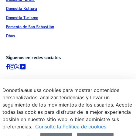
Donostia Kultura
Donostia Turismo
Fomento de San Sebastián
Dbus
Síguenos en redes sociales
Donostia.eus usa cookies para mostrar contenidos
© Donostiako Udala - Ayuntamiento de Donostia / San Sebastián
personalizados, analizar tendencias y llevar un
Ijentea 1, 20003 Donostia / San Sebastián
seguimiento de los movimientos de los usuarios. Acepte
Aviso legal
todas las cookies para disfrutar de la mejor experiencia
Política de privacidad
posible en nuestro sitio web, o bien administre sus
preferencias.
Consulte la Política de cookies
Política de cookies
Declaración de accesibilidad