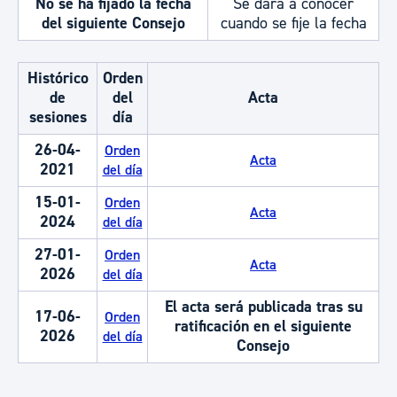
No se ha fijado la fecha
Se dará a conocer
del siguiente Consejo
cuando se fije la fecha
Histórico
Orden
de
del
Acta
sesiones
día
26-04-
Orden
Acta
2021
del día
15-01-
Orden
Acta
2024
del día
27-01-
Orden
Acta
2026
del día
El acta será publicada tras su
17-06-
Orden
ratificación en el siguiente
2026
del día
Consejo