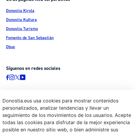
Donostia Kirola
Donostia Kultura
Donostia Turismo
Fomento de San Sebastián
Dbus
Síguenos en redes sociales
Donostia.eus usa cookies para mostrar contenidos
© Donostiako Udala - Ayuntamiento de Donostia / San Sebastián
personalizados, analizar tendencias y llevar un
Ijentea 1, 20003 Donostia / San Sebastián
seguimiento de los movimientos de los usuarios. Acepte
Aviso legal
todas las cookies para disfrutar de la mejor experiencia
Política de privacidad
posible en nuestro sitio web, o bien administre sus