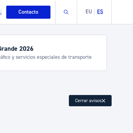
Buscar
EU
ES
Contacto
servicios de verano
stia Kirola, Donostia Kultura, San Telmo,
lea, Turismo
mo
Cerrar avisos
esiduos y medioambiente