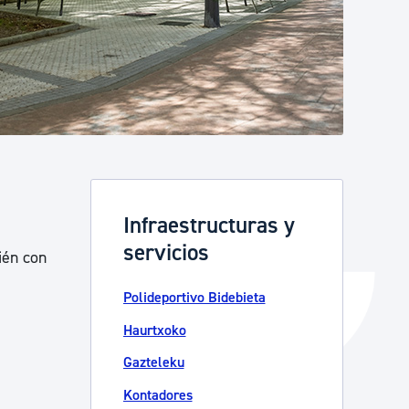
Catálogo de trámites
Ayuda a la tramitación
Infraestructuras y
servicios
ién con
Polideportivo Bidebieta
Haurtxoko
Gazteleku
Kontadores