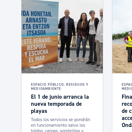
ESPACIO PÚBLICO, RESIDUOS Y
ESPA
MEDIOAMBIENTE
MEDI
El 1 de junio arranca la
Fina
nueva temporada de
rec
playas
de c
acce
Todos los servicios se pondrán
Ond
en funcionamiento salvo los
toldos, carpas, sombrillas y