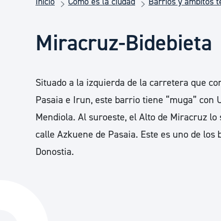
Inicio
Cómo es la ciudad
Barrios y ámbitos te
Seguridad ciudadana y emergencias
Miracruz-Bidebieta
Salud Pública, animales y consumo
Infancia y juventud
Situado a la izquierda de la carretera que c
Pasaia e Irun, este barrio tiene “muga” con U
Participación ciudadana y asociacionismo
Mendiola. Al suroeste, el Alto de Miracruz lo
calle Azkuene de Pasaia. Este es uno de los
Donostia.
Deporte