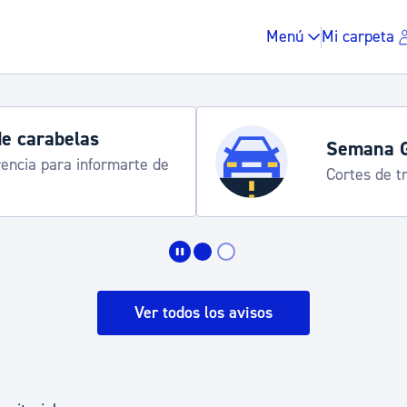
Menú
Mi carpeta
Horarios y 
rograma
Udalinfo, Dono
Urgull, Honda
Impuestos y multas
Vivienda y urbanis
Ver todos los avisos
Espacio público, r