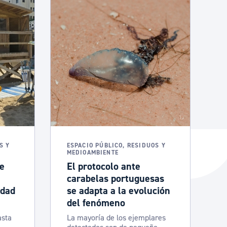
S Y
ESPACIO PÚBLICO, RESIDUOS Y
MEDIOAMBIENTE
de
El protocolo ante
carabelas portuguesas
idad
se adapta a la evolución
del fenómeno
asta
La mayoría de los ejemplares