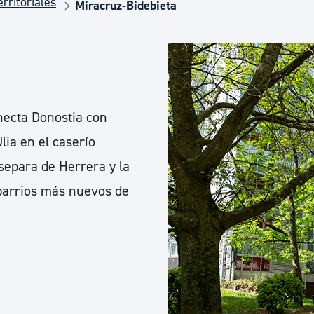
rritoriales
Euskera
Miracruz-Bidebieta
Desarrollo económico 
Igualdad, Derechos Hu
onecta Donostia con
lia en el caserío
Cultura
 separa de Herrera y la
 barrios más nuevos de
Turismo