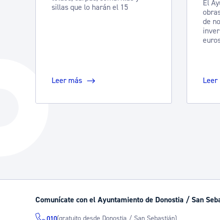
El Ay
sillas que lo harán el 15
obras
de no
inver
euro
Leer más
Leer
Comunícate con el Ayuntamiento de Donostia / San Seb
(gratuito desde Donostia / San Sebastián)
010