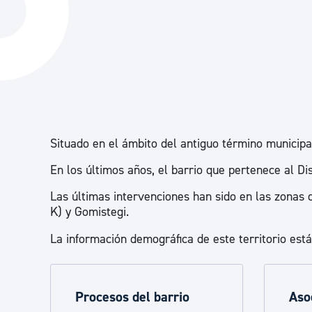
La ciudad
Actualid
La ciudad ahora
Noticias
Descubre la ciudad
Avisos
La ciudad futura
Agenda cul
Situado en el ámbito del antiguo término municipal
En los últimos años, el barrio que pertenece al D
Las últimas intervenciones han sido en las zonas
K) y Gomistegi.
La información demográfica de este territorio est
Procesos del barrio
Aso