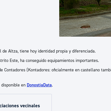
ad
Administración municipal
Tablón de anuncios oficiales
Calendario fiscal
tural
Portal de transparencia
 de Altza, tiene hoy identidad propia y diferenciada.
istrito Este, ha conseguido equipamientos importantes.
 de Contadores (Kontadores: oficialmente en castellano tamb
á disponible en
DonostiaData
.
ciaciones vecinales