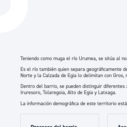
La ciudad
Actualid
La ciudad ahora
Noticias
Descubre la ciudad
Avisos
La ciudad futura
Agenda cul
Teniendo como muga el río Urumea, se sitúa al nor
Es el río también quien separa geográficamente de 
Norte y la Calzada de Egia lo delimitan con Gros, 
Dentro del barrio, se pueden distinguir diferente
Iruresoro, Tolaregoia, Alto de Egia y Latxaga.
La información demográfica de este territorio est