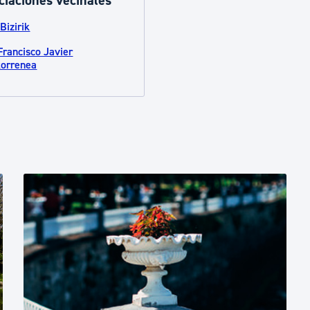
ciaciones vecinales
Bizirik
Francisco Javier
orrenea