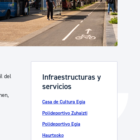
Catálogo de trámites
Ayuda a la tramitación
Infraestructuras y
l del
servicios
men,
Casa de Cultura Egia
Polideportivo Zuhaizti
Polideportivo Egia
Haurtxoko