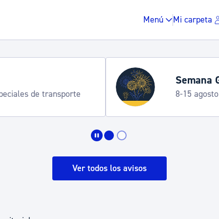
Menú
Mi carpeta
Servicio 
Irun
Entre el 25 
Impuestos y multas
Vivienda y urbanis
Ver todos los avisos
Espacio público, r