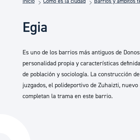
Inicio
Cómo es la ciudad
Barrios y ámbitos te
Seguridad ciudadana y emergencias
Egia
Salud Pública, animales y consumo
Infancia y juventud
Es uno de los barrios más antiguos de Donost
personalidad propia y características definid
Participación ciudadana y asociacionismo
de población y sociología. La construcción de
juzgados, el polideportivo de Zuhaizti, nuevo
completan la trama en este barrio.
Deporte