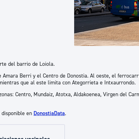
ad
Administración municipal
Tablón de anuncios oficiales
Calendario fiscal
tural
Portal de transparencia
te del barrio de Loiola.
Amara Berri y el Centro de Donostia. Al oeste, el ferrocarri
mientras que al este limita con Ategorrieta e Intxaurrondo.
s zonas: Centro, Mundaiz, Atotxa, Aldakoenea, Virgen del Car
á disponible en
DonostiaData
.