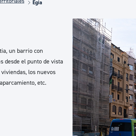
rritoriales
Euskera
Egia
Desarrollo económico 
Igualdad, Derechos Hu
ia, un barrio con
as desde el punto de vista
Cultura
 viviendas, los nuevos
 aparcamiento, etc.
Turismo