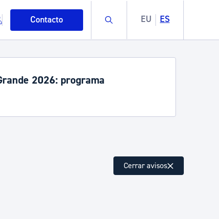
Buscar
EU
ES
Contacto
de tren interrumpido entre Hernani e
de julio y 6 de septiembre
mo
Cerrar avisos
esiduos y medioambiente