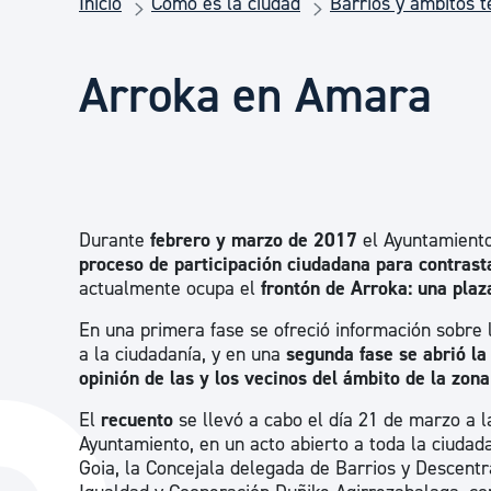
Inicio
Cómo es la ciudad
Barrios y ámbitos te
Seguridad ciudadana y emergencias
Arroka en Amara
Salud Pública, animales y consumo
Infancia y juventud
Durante
febrero y marzo de 2017
el Ayuntamiento
Participación ciudadana y asociacionismo
proceso de participación ciudadana para contrast
actualmente ocupa el
frontón de Arroka: una plaz
En una primera fase se ofreció información sobre 
Deporte
a la ciudadanía, y en una
segunda fase se abrió la
opinión de las y los vecinos del ámbito de la zon
El
recuento
se llevó a cabo el día 21 de marzo a l
Ayuntamiento, en un acto abierto a toda la ciudad
Goia, la Concejala delegada de Barrios y Descentra