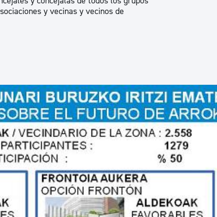
cejales y concejalas de todos los grupos
ad
Administración municipal
asociaciones y vecinas y vecinos de
Tablón de anuncios oficiales
Calendario fiscal
tural
Portal de transparencia