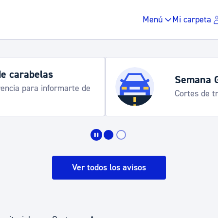
Menú
Mi carpeta
Horarios y 
rograma
Udalinfo, Dono
Urgull, Honda
Impuestos y multas
Vivienda y urbanis
Ver todos los avisos
Espacio público, r