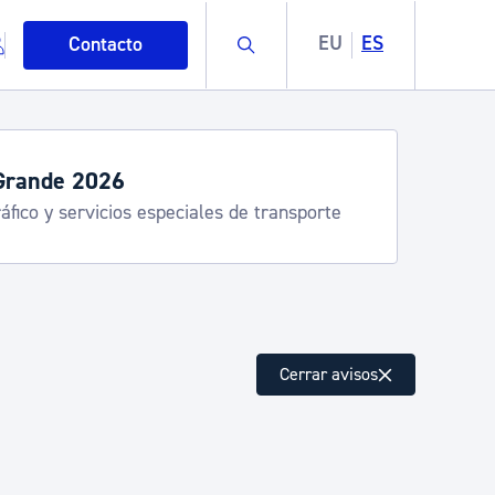
Buscar
EU
ES
Contacto
servicios de verano
stia Kirola, Donostia Kultura, San Telmo,
lea, Turismo
mo
Cerrar avisos
esiduos y medioambiente