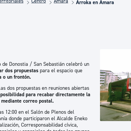
rritoriales
Centro
Amara
Euskera
Arroka en Amara
Desarrollo económico 
Igualdad, Derechos Hu
 de Donostia / San Sebastián celebró un
Cultura
ar dos propuestas
para el espacio que
a o un frontón.
las dos propuestas en reuniones abiertas
Turismo
 posibilidad para recabar directamente la
a mediante correo postal.
as 12:00 en el Salón de Plenos del
anía donde participaron el Alcalde Eneko
lización, Corresponsabilidad cívica,