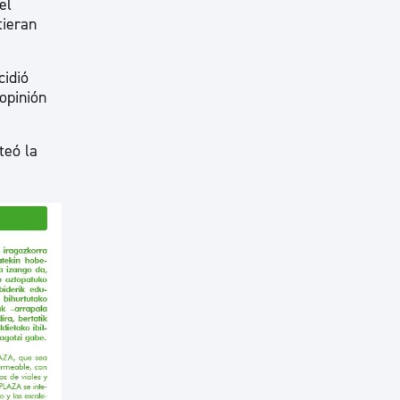
el
tieran
cidió
opinión
teó la