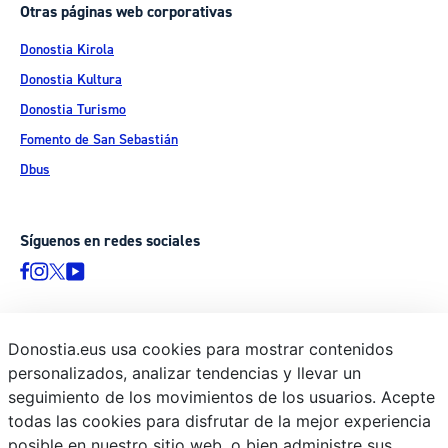
Otras páginas web corporativas
Donostia Kirola
Donostia Kultura
Donostia Turismo
Fomento de San Sebastián
Dbus
Síguenos en redes sociales
Donostia.eus usa cookies para mostrar contenidos
© Donostiako Udala - Ayuntamiento de Donostia / San Sebastián
personalizados, analizar tendencias y llevar un
Ijentea 1, 20003 Donostia / San Sebastián
seguimiento de los movimientos de los usuarios. Acepte
Aviso legal
todas las cookies para disfrutar de la mejor experiencia
Política de privacidad
posible en nuestro sitio web, o bien administre sus