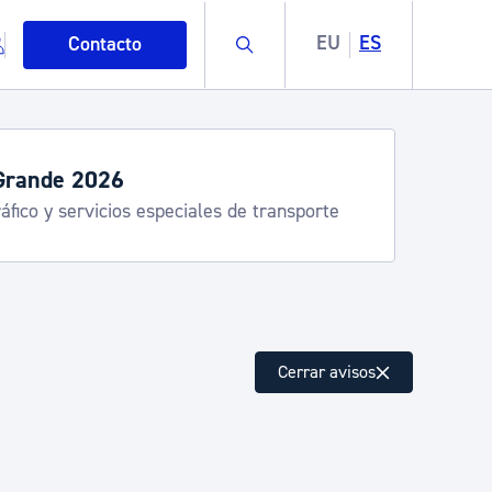
Buscar
EU
ES
Contacto
Horarios y servicios de veran
Udalinfo, Donostia Kirola, Donostia K
Urgull, Hondalea, Turismo
mo
Cerrar avisos
esiduos y medioambiente