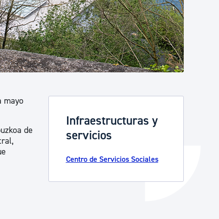
Catálogo de trámites
Ayuda a la tramitación
ta mayo
Infraestructuras y
puzkoa de
servicios
ral,
ue
Centro de Servicios Sociales