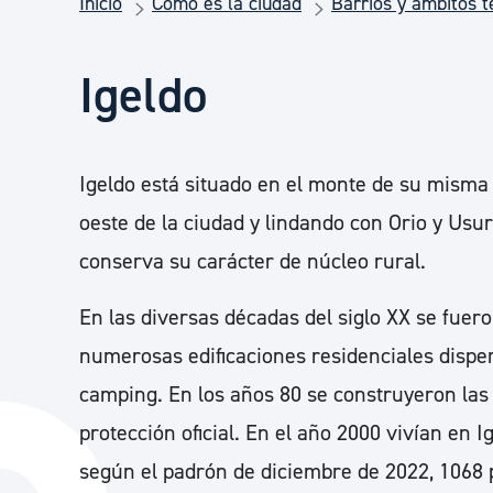
Inicio
Cómo es la ciudad
Barrios y ámbitos te
Seguridad ciudadana y emergencias
Igeldo
Salud Pública, animales y consumo
Infancia y juventud
Igeldo está situado en el monte de su misma
oeste de la ciudad y lindando con Orio y Usur
Participación ciudadana y asociacionismo
conserva su carácter de núcleo rural.
En las diversas décadas del siglo XX se fue
Deporte
numerosas edificaciones residenciales disper
camping. En los años 80 se construyeron las
protección oficial. En el año 2000 vivían en 
según el padrón de diciembre de 2022, 1068 