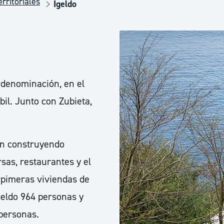
rritoriales
Euskera
Igeldo
Desarrollo económico 
Igualdad, Derechos Hu
 denominación, en el
bil. Junto con Zubieta,
Cultura
ron construyendo
Turismo
sas, restaurantes y el
 pimeras viviendas de
Igeldo 964 personas y
personas.