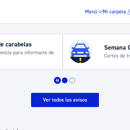
Menú
Mi carpeta
Semana Grande 2026: programa
8-15 agosto
Impuestos y multas
Vivienda y urbanis
Ver todos los avisos
Espacio público, r