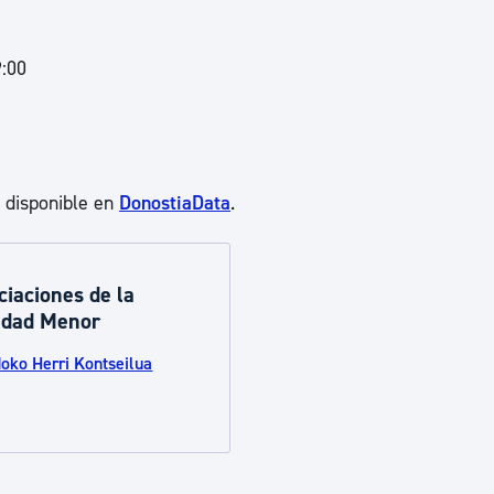
9:00
á disponible en
DonostiaData
.
ciaciones de la
idad Menor
doko Herri Kontseilua