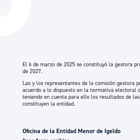
La ciudad
Actualid
La ciudad ahora
Noticias
Descubre la ciudad
Avisos
La ciudad futura
Agenda cul
El 6 de marzo de 2025 se constituyó la gestora pr
de 2027.
Las y los representantes de la comisión gestora p
acuerdo a lo dispuesto en la normativa electoral d
teniendo en cuenta para ello los resultados de la
constituyen la entidad.
Oficina de la Entidad Menor de Igeldo