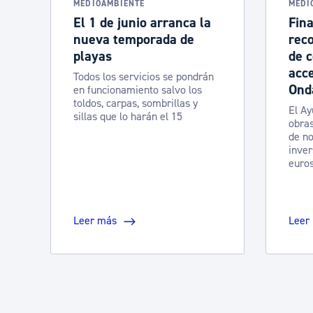
MEDIOAMBIENTE
MEDI
El 1 de junio arranca la
Fina
nueva temporada de
rec
playas
de c
acce
Todos los servicios se pondrán
Ond
en funcionamiento salvo los
toldos, carpas, sombrillas y
El Ay
sillas que lo harán el 15
obras
de no
inver
euro
Leer más
Leer