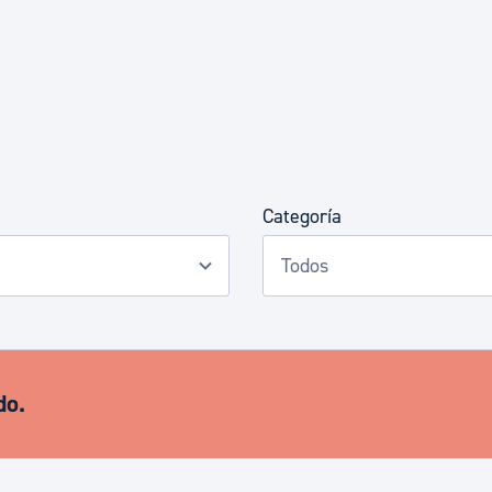
Euskera
Desarrollo económico 
Igualdad, Derechos Hu
Categoría
Cultura
Turismo
do.