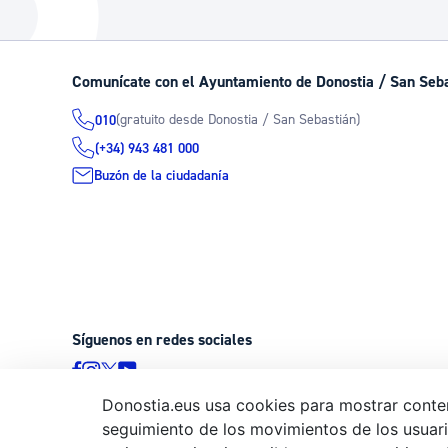
La ciudad
Actualid
La ciudad ahora
Noticias
Comunícate con el Ayuntamiento de Donostia / San Seb
Descubre la ciudad
Avisos
(gratuito desde Donostia / San Sebastián)
010
La ciudad futura
Agenda cul
(+34) 943 481 000
Buzón de la ciudadanía
Síguenos en redes sociales
Donostia.eus usa cookies para mostrar conten
seguimiento de los movimientos de los usuario
© Donostiako Udala - Ayuntamiento de Donostia / San Sebastián