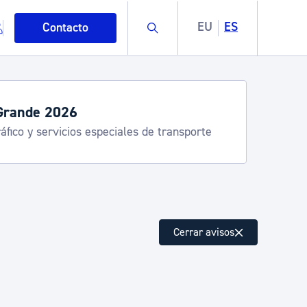
Buscar
EU
ES
Contacto
Grande 2026
áfico y servicios especiales de transporte
mo
Cerrar avisos
esiduos y medioambiente