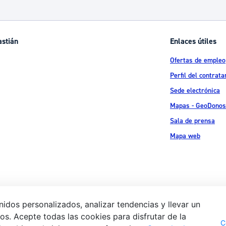
ad
Administración municipal
Tablón de anuncios oficiales
astián
Enlaces útiles
Calendario fiscal
Ofertas de empleo
tural
Portal de transparencia
Perfil del contrata
Sede electrónica
Mapas - GeoDonos
Sala de prensa
Mapa web
idos personalizados, analizar tendencias y llevar un
s. Acepte todas las cookies para disfrutar de la
Aviso legal
Pol
 Ijentea 1,
C