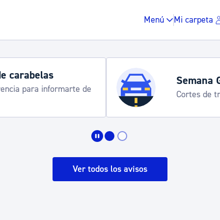
Menú
Mi carpeta
de carabelas
Semana 
rencia para informarte de
Cortes de tr
Impuestos y multas
Vivienda y urbanis
Ver todos los avisos
Espacio público, r