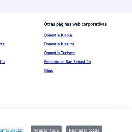
Catálogo de trámites
Otras páginas web corporativas
Ayuda a la tramitación
Donostia Kirola
nte
Donostia Kultura
Donostia Turismo
tia
Fomento de San Sebastián
Dbus
ítica de privacidad
Política de cookies
Declaración de accesibilidad
onfiguración
Aceptar todo
Rechazar todas