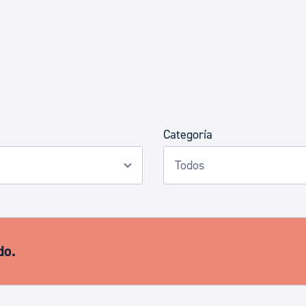
Euskera
Desarrollo económico 
Igualdad, Derechos Hu
Categoría
Cultura
Turismo
do.