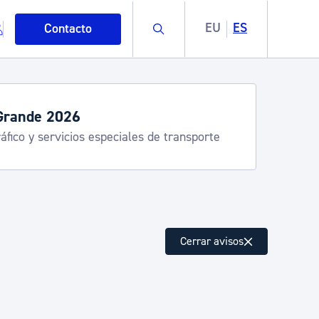
Buscar
EU
ES
Contacto
Grande 2026
áfico y servicios especiales de transporte
mo
Cerrar avisos
esiduos y medioambiente