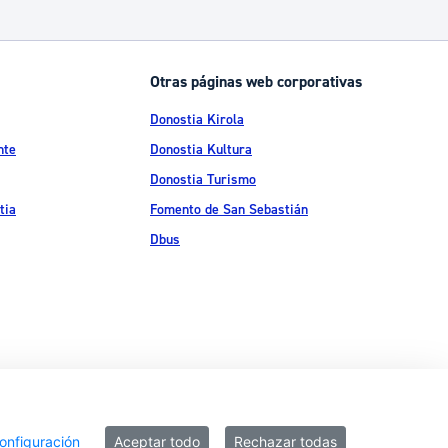
Catálogo de trámites
Otras páginas web corporativas
Ayuda a la tramitación
Donostia Kirola
nte
Donostia Kultura
Donostia Turismo
tia
Fomento de San Sebastián
Dbus
ítica de privacidad
Política de cookies
Declaración de accesibilidad
onfiguración
Aceptar todo
Rechazar todas