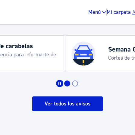
Menú
Mi carpeta
de carabelas
Semana 
rencia para informarte de
Cortes de tr
Impuestos y multas
Vivienda y urbanis
Ver todos los avisos
Espacio público, r