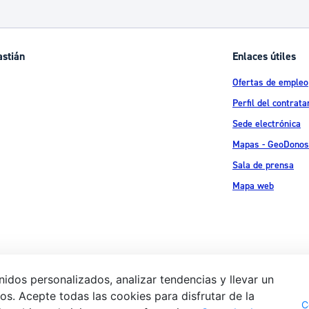
ad
Administración municipal
Tablón de anuncios oficiales
astián
Enlaces útiles
Calendario fiscal
Ofertas de empleo
tural
Portal de transparencia
Perfil del contrata
Sede electrónica
Mapas - GeoDonos
Sala de prensa
Mapa web
idos personalizados, analizar tendencias y llevar un
s. Acepte todas las cookies para disfrutar de la
Aviso legal
Pol
 Ijentea 1,
C