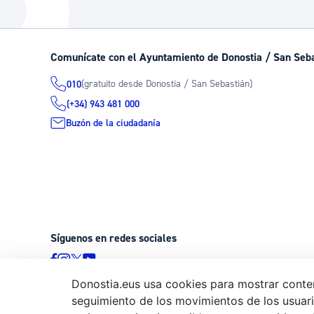
La ciudad
Actualid
La ciudad ahora
Noticias
Comunícate con el Ayuntamiento de Donostia / San Seb
Descubre la ciudad
Avisos
(gratuito desde Donostia / San Sebastián)
010
La ciudad futura
Agenda cul
(+34) 943 481 000
Buzón de la ciudadanía
Síguenos en redes sociales
Donostia.eus usa cookies para mostrar conten
seguimiento de los movimientos de los usuario
© Donostiako Udala - Ayuntamiento de Donostia / San Sebastián