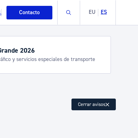
Buscar
EU
ES
Contacto
Grande 2026
áfico y servicios especiales de transporte
mo
Cerrar avisos
esiduos y medioambiente