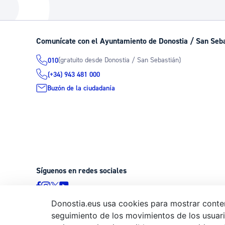
La ciudad
Actualid
La ciudad ahora
Noticias
Comunícate con el Ayuntamiento de Donostia / San Seb
Descubre la ciudad
Avisos
(gratuito desde Donostia / San Sebastián)
010
La ciudad futura
Agenda cul
(+34) 943 481 000
Buzón de la ciudadanía
Síguenos en redes sociales
Donostia.eus usa cookies para mostrar conten
seguimiento de los movimientos de los usuario
© Donostiako Udala - Ayuntamiento de Donostia / San Sebastián