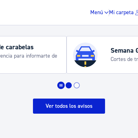
Menú
Mi carpeta
de carabelas
Semana 
rencia para informarte de
Cortes de tr
Impuestos y multas
Vivienda y urbanis
Ver todos los avisos
Espacio público, r