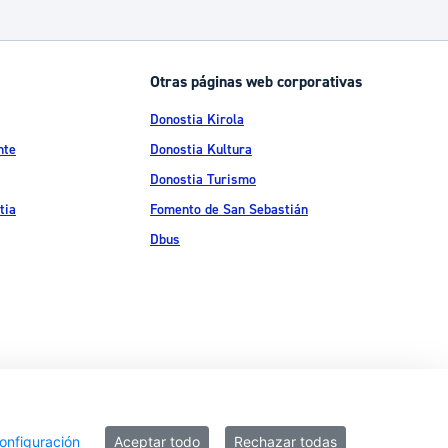
Catálogo de trámites
Otras páginas web corporativas
Ayuda a la tramitación
Donostia Kirola
nte
Donostia Kultura
Donostia Turismo
tia
Fomento de San Sebastián
Dbus
ítica de privacidad
Política de cookies
Declaración de accesibilidad
onfiguración
Aceptar todo
Rechazar todas