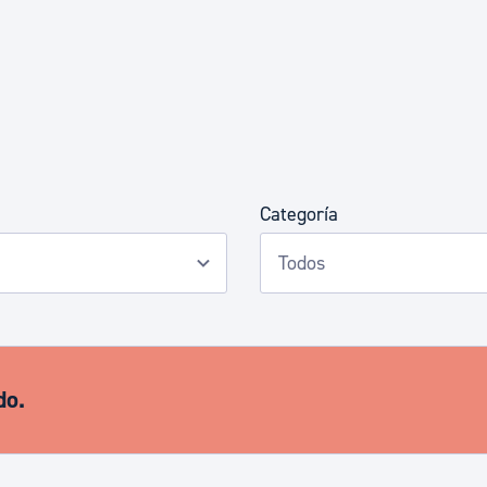
Euskera
Desarrollo económico 
Igualdad, Derechos Hu
Categoría
Cultura
Turismo
do.