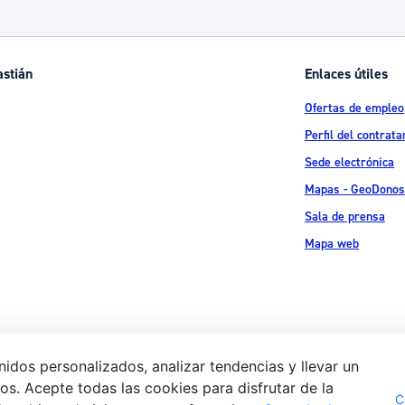
ad
Administración municipal
Tablón de anuncios oficiales
astián
Enlaces útiles
Calendario fiscal
Ofertas de empleo
tural
Portal de transparencia
Perfil del contrata
Sede electrónica
Mapas - GeoDonos
Sala de prensa
Mapa web
idos personalizados, analizar tendencias y llevar un
s. Acepte todas las cookies para disfrutar de la
Aviso legal
Pol
 Ijentea 1,
C