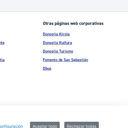
Catálogo de trámites
Otras páginas web corporativas
Ayuda a la tramitación
Donostia Kirola
nte
Donostia Kultura
Donostia Turismo
tia
Fomento de San Sebastián
Dbus
ítica de privacidad
Política de cookies
Declaración de accesibilidad
onfiguración
Aceptar todo
Rechazar todas