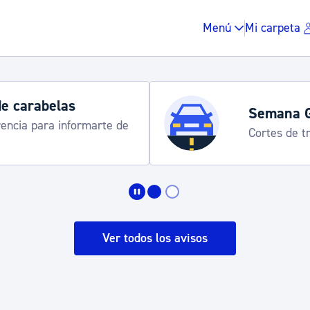
Menú
Mi carpeta
de carabelas
Semana 
rencia para informarte de
Cortes de tr
Impuestos y multas
Vivienda y urbanis
Ver todos los avisos
Espacio público, r