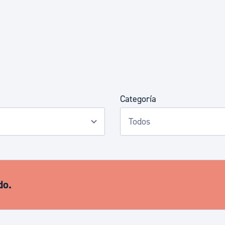
Euskera
Desarrollo económico 
Igualdad, Derechos Hu
Categoría
Cultura
Turismo
do.