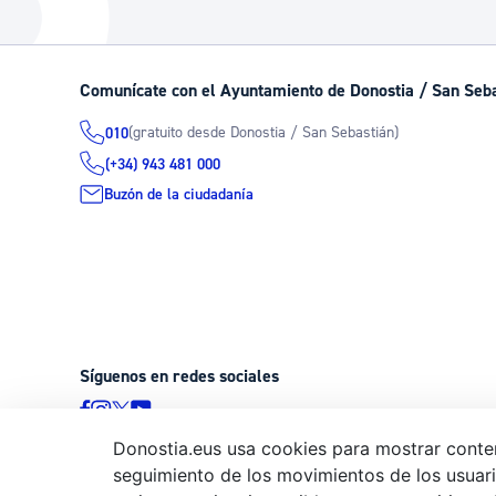
La ciudad
Actualid
La ciudad ahora
Noticias
Comunícate con el Ayuntamiento de Donostia / San Seb
Descubre la ciudad
Avisos
(gratuito desde Donostia / San Sebastián)
010
La ciudad futura
Agenda cul
(+34) 943 481 000
Buzón de la ciudadanía
Síguenos en redes sociales
Donostia.eus usa cookies para mostrar conten
seguimiento de los movimientos de los usuario
© Donostiako Udala - Ayuntamiento de Donostia / San Sebastián