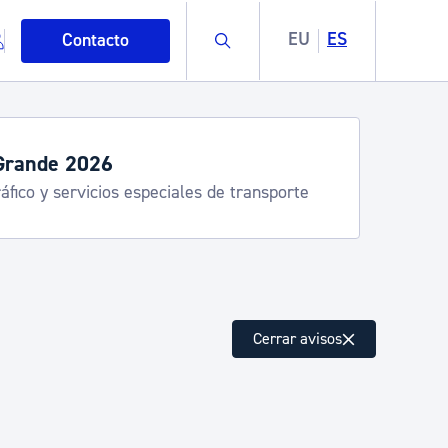
Buscar
EU
ES
Contacto
Grande 2026
áfico y servicios especiales de transporte
mo
Cerrar avisos
esiduos y medioambiente