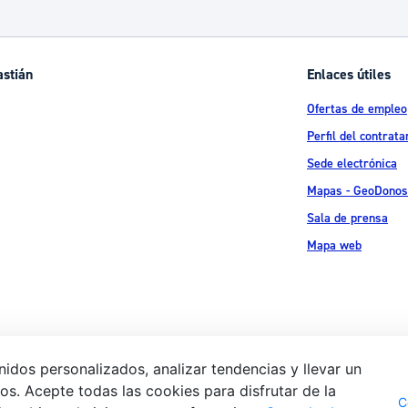
ad
Administración municipal
Tablón de anuncios oficiales
astián
Enlaces útiles
Calendario fiscal
Ofertas de empleo
tural
Portal de transparencia
Perfil del contrata
Sede electrónica
Mapas - GeoDonos
Sala de prensa
Mapa web
idos personalizados, analizar tendencias y llevar un
s. Acepte todas las cookies para disfrutar de la
Aviso legal
Pol
 Ijentea 1,
C