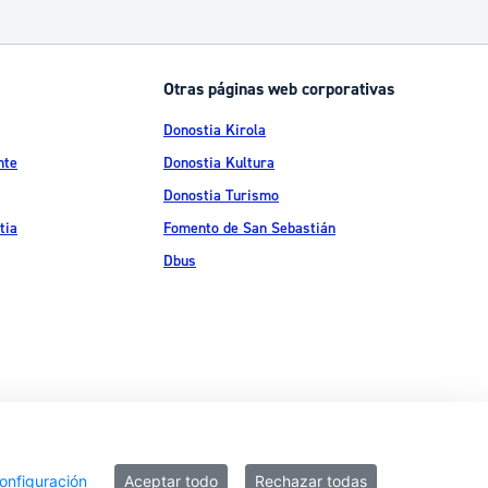
Catálogo de trámites
Otras páginas web corporativas
Ayuda a la tramitación
Donostia Kirola
nte
Donostia Kultura
Donostia Turismo
tia
Fomento de San Sebastián
Dbus
ítica de privacidad
Política de cookies
Declaración de accesibilidad
onfiguración
Aceptar todo
Rechazar todas