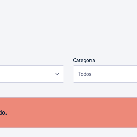
Euskera
Desarrollo económico 
Igualdad, Derechos Hu
Categoría
Cultura
Turismo
do.