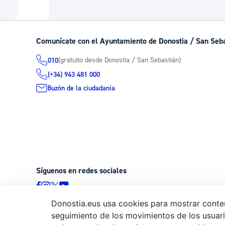
La ciudad
Actualid
La ciudad ahora
Noticias
Comunícate con el Ayuntamiento de Donostia / San Seb
Descubre la ciudad
Avisos
(gratuito desde Donostia / San Sebastián)
010
La ciudad futura
Agenda cul
(+34) 943 481 000
Buzón de la ciudadanía
Síguenos en redes sociales
Donostia.eus usa cookies para mostrar conten
seguimiento de los movimientos de los usuario
© Donostiako Udala - Ayuntamiento de Donostia / San Sebastián