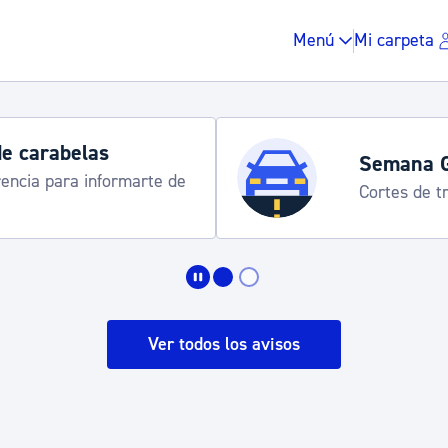
Menú
Mi carpeta
de carabelas
Semana 
rencia para informarte de
Cortes de tr
Impuestos y multas
Vivienda y urbanis
Ver todos los avisos
Espacio público, r