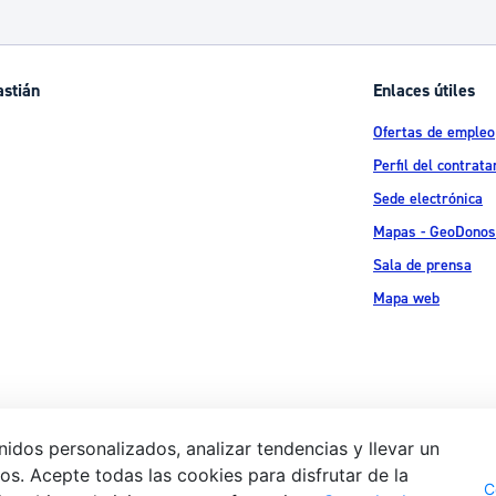
ad
Administración municipal
Tablón de anuncios oficiales
astián
Enlaces útiles
Calendario fiscal
Ofertas de empleo
tural
Portal de transparencia
Perfil del contrata
Sede electrónica
Mapas - GeoDonos
Sala de prensa
Mapa web
idos personalizados, analizar tendencias y llevar un
s. Acepte todas las cookies para disfrutar de la
Aviso legal
Pol
 Ijentea 1,
C