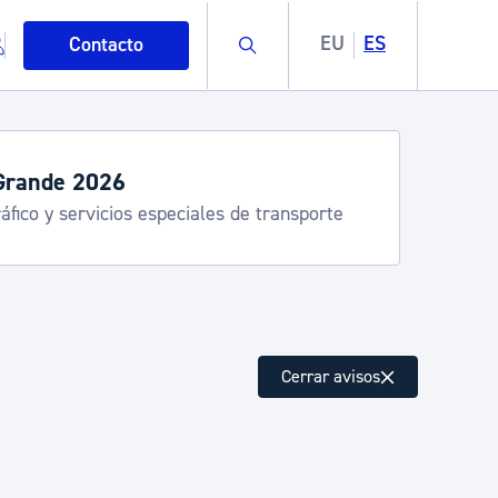
Buscar
EU
ES
Contacto
Grande 2026
áfico y servicios especiales de transporte
mo
Cerrar avisos
esiduos y medioambiente