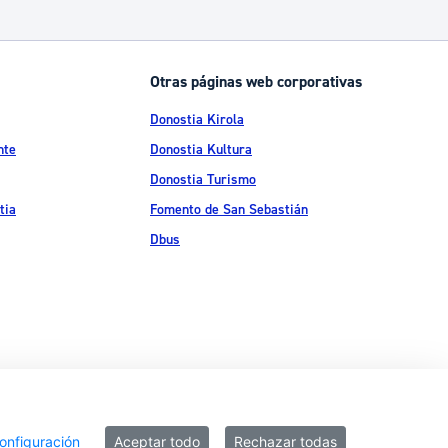
Catálogo de trámites
Otras páginas web corporativas
Ayuda a la tramitación
Donostia Kirola
nte
Donostia Kultura
Donostia Turismo
tia
Fomento de San Sebastián
Dbus
ítica de privacidad
Política de cookies
Declaración de accesibilidad
onfiguración
Aceptar todo
Rechazar todas