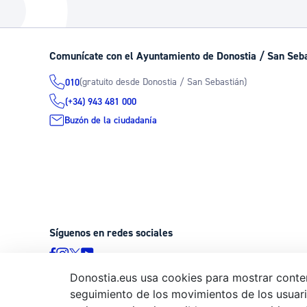
La ciudad
Actualid
La ciudad ahora
Noticias
Comunícate con el Ayuntamiento de Donostia / San Seb
Descubre la ciudad
Avisos
(gratuito desde Donostia / San Sebastián)
010
La ciudad futura
Agenda cul
(+34) 943 481 000
Buzón de la ciudadanía
Síguenos en redes sociales
Donostia.eus usa cookies para mostrar conten
seguimiento de los movimientos de los usuario
© Donostiako Udala - Ayuntamiento de Donostia / San Sebastián