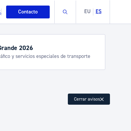
Buscar
EU
ES
Contacto
Grande 2026
áfico y servicios especiales de transporte
mo
Cerrar avisos
esiduos y medioambiente