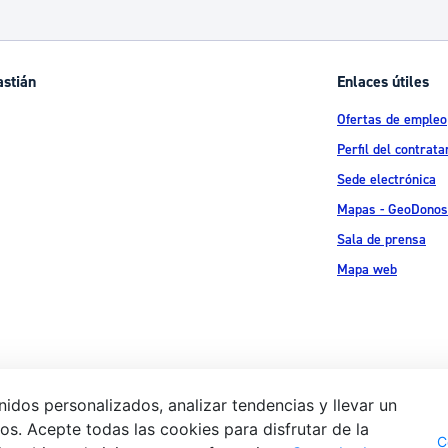
ad
Administración municipal
Tablón de anuncios oficiales
astián
Enlaces útiles
Calendario fiscal
Ofertas de empleo
tural
Portal de transparencia
Perfil del contrata
Sede electrónica
Mapas - GeoDonos
Sala de prensa
Mapa web
idos personalizados, analizar tendencias y llevar un
s. Acepte todas las cookies para disfrutar de la
Aviso legal
Pol
 Ijentea 1,
C