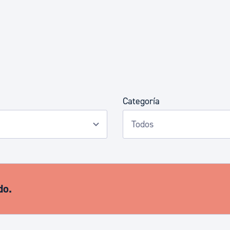
Euskera
Desarrollo económico 
Igualdad, Derechos Hu
Categoría
Cultura
Turismo
do.