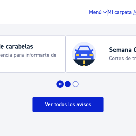
Menú
Mi carpeta
de carabelas
Semana 
rencia para informarte de
Cortes de tr
Impuestos y multas
Vivienda y urbanis
Ver todos los avisos
Espacio público, r