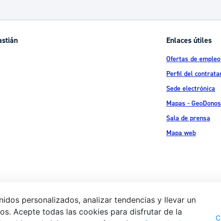
ad
Administración municipal
Tablón de anuncios oficiales
astián
Enlaces útiles
Calendario fiscal
Ofertas de empleo
tural
Portal de transparencia
Perfil del contrata
Sede electrónica
Mapas - GeoDonos
Sala de prensa
Mapa web
idos personalizados, analizar tendencias y llevar un
s. Acepte todas las cookies para disfrutar de la
Aviso legal
Pol
 Ijentea 1,
C