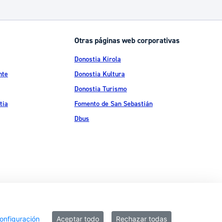
Catálogo de trámites
Otras páginas web corporativas
Ayuda a la tramitación
Donostia Kirola
nte
Donostia Kultura
Donostia Turismo
tia
Fomento de San Sebastián
Dbus
ítica de privacidad
Política de cookies
Declaración de accesibilidad
onfiguración
Aceptar todo
Rechazar todas