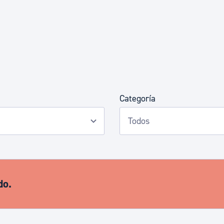
Euskera
Desarrollo económico 
Igualdad, Derechos Hu
Categoría
Cultura
Turismo
do.