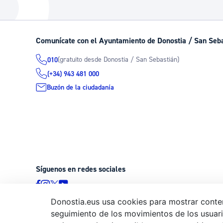
La ciudad
Actualid
La ciudad ahora
Noticias
Comunícate con el Ayuntamiento de Donostia / San Seb
Descubre la ciudad
Avisos
(gratuito desde Donostia / San Sebastián)
010
La ciudad futura
Agenda cul
(+34) 943 481 000
Buzón de la ciudadanía
Síguenos en redes sociales
Donostia.eus usa cookies para mostrar conten
seguimiento de los movimientos de los usuario
© Donostiako Udala - Ayuntamiento de Donostia / San Sebastián