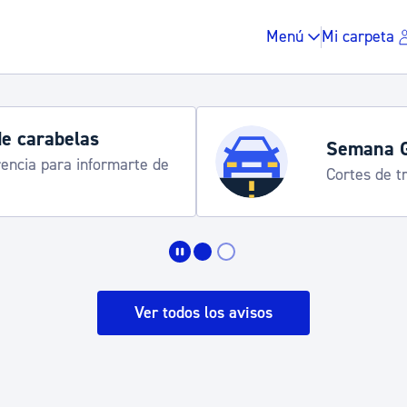
Menú
Mi carpeta
de carabelas
Semana 
rencia para informarte de
Cortes de tr
Impuestos y multas
Vivienda y urbanis
Ver todos los avisos
Espacio público, r