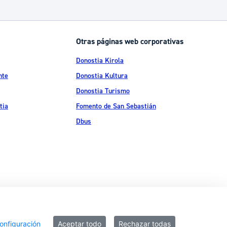
Catálogo de trámites
Otras páginas web corporativas
Ayuda a la tramitación
Donostia Kirola
nte
Donostia Kultura
Donostia Turismo
tia
Fomento de San Sebastián
Dbus
ítica de privacidad
Política de cookies
Declaración de accesibilidad
onfiguración
Aceptar todo
Rechazar todas