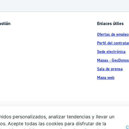
ad
Administración municipal
Tablón de anuncios oficiales
astián
Enlaces útiles
Calendario fiscal
Ofertas de empleo
tural
Portal de transparencia
Perfil del contrata
Sede electrónica
Mapas - GeoDonos
Sala de prensa
Mapa web
idos personalizados, analizar tendencias y llevar un
s. Acepte todas las cookies para disfrutar de la
Aviso legal
Pol
 Ijentea 1,
C