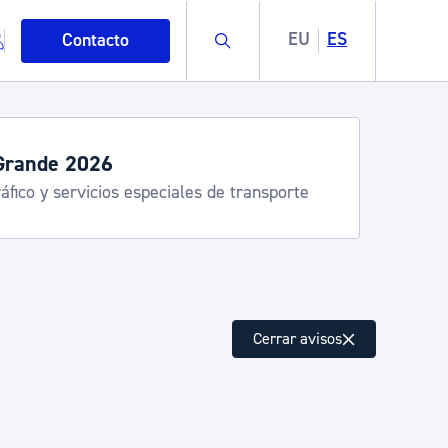
Buscar
EU
ES
Contacto
Grande 2026
áfico y servicios especiales de transporte
mo
Cerrar avisos
esiduos y medioambiente