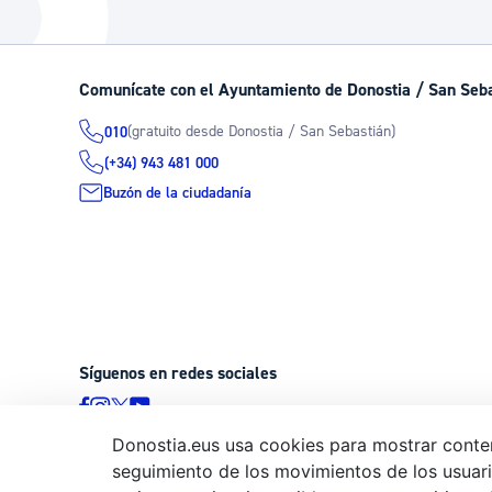
La ciudad
Actualid
La ciudad ahora
Noticias
Comunícate con el Ayuntamiento de Donostia / San Seb
Descubre la ciudad
Avisos
(gratuito desde Donostia / San Sebastián)
010
La ciudad futura
Agenda cul
(+34) 943 481 000
Buzón de la ciudadanía
Síguenos en redes sociales
Donostia.eus usa cookies para mostrar conten
seguimiento de los movimientos de los usuario
© Donostiako Udala - Ayuntamiento de Donostia / San Sebastián