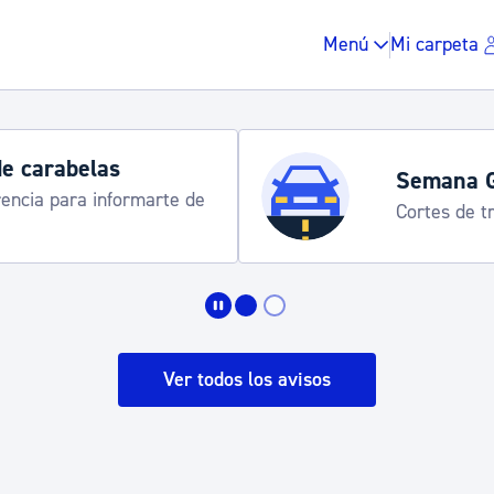
Menú
Mi carpeta
de carabelas
Semana 
rencia para informarte de
Cortes de tr
Impuestos y multas
Vivienda y urbanis
Ver todos los avisos
Espacio público, r