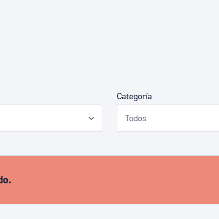
Euskera
Desarrollo económico 
Igualdad, Derechos Hu
Categoría
Cultura
Turismo
do.