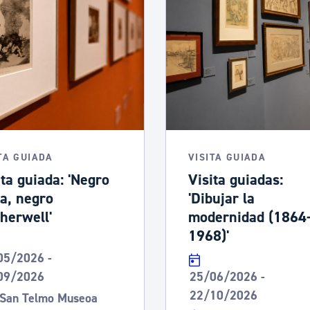
ad
Administración municipal
Tablón de anuncios oficiales
Calendario fiscal
tural
Portal de transparencia
TA GUIADA
VISITA GUIADA
ita guiada: 'Negro
Visita guiadas:
a, negro
'Dibujar la
herwell'
modernidad (1864
1968)'
05/2026 -
09/2026
25/06/2026 -
22/10/2026
San Telmo Museoa