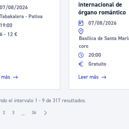
internacional de
07/08/2026
órgano romántico
Tabakalera - Patioa
07/08/2026
19:00
6 - 12 €
Basilica de Santa Marí
coro
20:00
Gratuito
 más
Leer más
do el intervalo 1 - 9 de 317 resultados.
2
3
36
...
gina
Página
Página
Página
Páginas intermedias Use TAB para desplazarse.