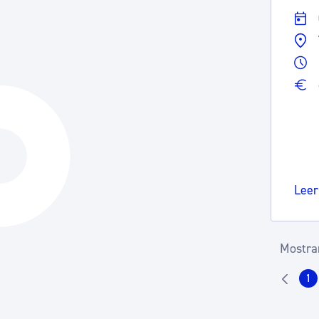
Leer
Mostran
1
Pá