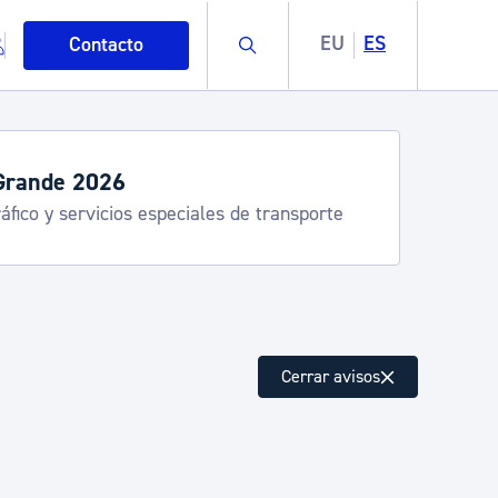
Buscar
EU
ES
Contacto
servicios de verano
stia Kirola, Donostia Kultura, San Telmo,
lea, Turismo
mo
Cerrar avisos
esiduos y medioambiente