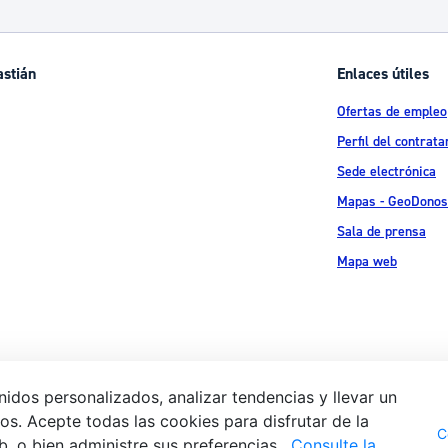
astián
Enlaces útiles
Ofertas de empleo
Perfil del contrata
Sede electrónica
Mapas - GeoDonos
Sala de prensa
Mapa web
idos personalizados, analizar tendencias y llevar un
s. Acepte todas las cookies para disfrutar de la
Aviso legal
Pol
 Ijentea 1,
C
b, o bien administre sus preferencias.
Consulte la