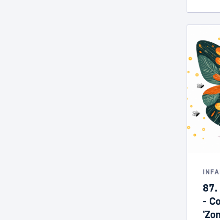
INFA
87.
- Co
'Zo