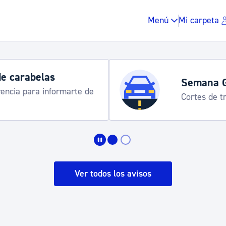
Menú
Mi carpeta
Horarios y 
rograma
Udalinfo, Dono
Urgull, Honda
Impuestos y multas
Vivienda y urbanis
Ver todos los avisos
Espacio público, r