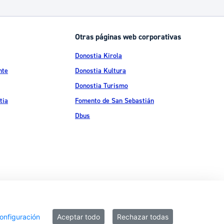
Otras páginas web corporativas
Donostia Kirola
nte
Donostia Kultura
Donostia Turismo
tia
Fomento de San Sebastián
Dbus
ítica de privacidad
Política de cookies
Declaración de accesibilidad
onfiguración
Aceptar todo
Rechazar todas