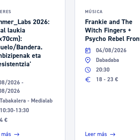
LERES
MÚSICA
mer_Labs 2026:
Frankie and The
hal laukia
Witch Fingers +
x70cm):
Psycho Rebel Fron
uelo/Bandera.
04/08/2026
nbizipenak eta
Dabadaba
esistentzia'
20:30
18 - 23 €
08/2026 -
08/2026
Tabakalera - Medialab
10:30-13:30
4 €
 más
Leer más