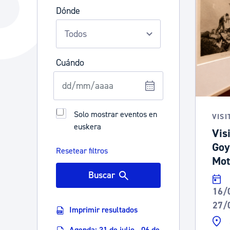
La ciudad
Actualid
Dónde
La ciudad ahora
Noticias
Descubre la ciudad
Avisos
Cuándo
La ciudad futura
Agenda cul
Solo mostrar eventos en
VISI
euskera
Vis
Goy
Resetear filtros
Mot
Buscar
16/
27/
Imprimir resultados
Agenda: 31 de julio - 06 de