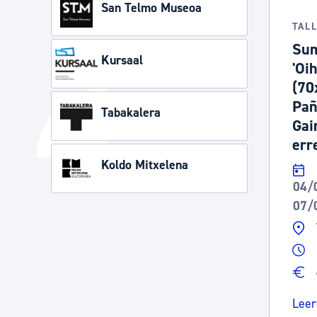
San Telmo Museoa
TAL
Sum
Kursaal
'Oi
(70
Pañ
Tabakalera
Gai
err
Koldo Mitxelena
04/
07/
Leer