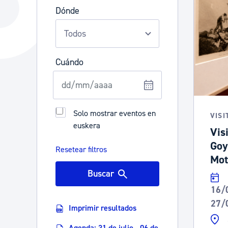
La ciudad
Actualid
Dónde
La ciudad ahora
Noticias
Descubre la ciudad
Avisos
Cuándo
La ciudad futura
Agenda cul
Solo mostrar eventos en
VISI
euskera
Vis
Goy
Resetear filtros
Mot
Buscar
16/
27/
Imprimir resultados
Agenda: 31 de julio - 06 de