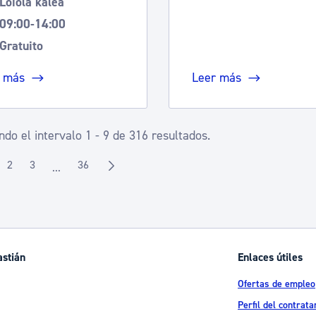
Loiola kalea
09:00-14:00
Gratuito
 más
Leer más
do el intervalo 1 - 9 de 316 resultados.
2
3
36
...
gina
Página
Página
Página
Páginas intermedias Use TAB para desplazarse.
astián
Enlaces útiles
Ofertas de empleo
Perfil del contrata