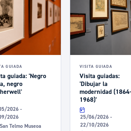
ad
Administración municipal
Tablón de anuncios oficiales
Calendario fiscal
tural
Portal de transparencia
TA GUIADA
VISITA GUIADA
ita guiada: 'Negro
Visita guiadas:
a, negro
'Dibujar la
herwell'
modernidad (1864
1968)'
05/2026 -
09/2026
25/06/2026 -
22/10/2026
San Telmo Museoa