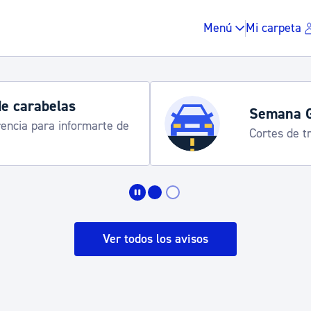
Menú
Mi carpeta
Semana Grande 2026: programa
8-15 agosto
Impuestos y multas
Vivienda y urbanis
Ver todos los avisos
Espacio público, r