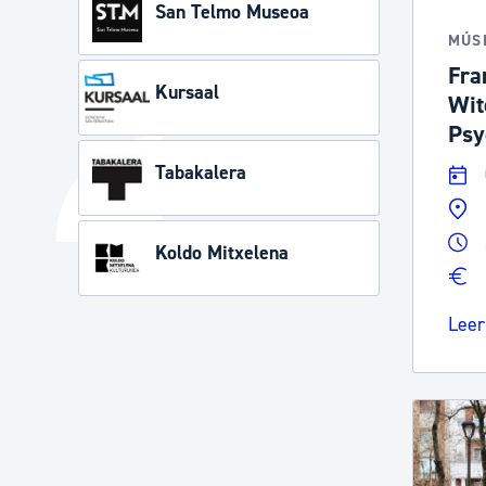
San Telmo Museoa
MÚS
Fra
Kursaal
Wit
Psy
Tabakalera
Koldo Mitxelena
Leer