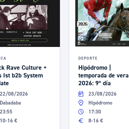
ICA
DEPORTE
ck Rave Culture +
Hipódromo |
s Ist b2b System
temporada de ver
ate
2026: 9º día
22/08/2026
23/08/2026
Dabadaba
Hipódromo
23:55
17:30
10-16 €
8-16 €