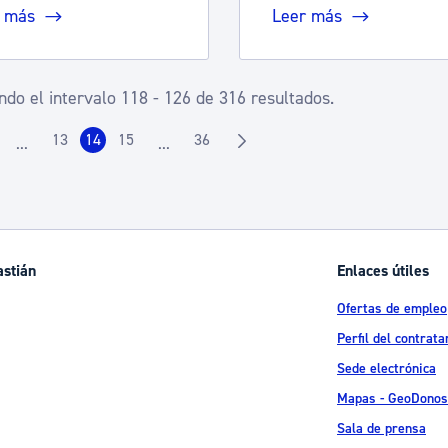
 más
Leer más
do el intervalo 118 - 126 de 316 resultados.
13
14
15
36
...
...
ágina
Página
Página
Página
Página
Páginas intermedias Use TAB para desplazarse.
Páginas intermedias Use TAB para desplaz
astián
Enlaces útiles
Ofertas de empleo
Perfil del contrata
Sede electrónica
Mapas - GeoDonos
Sala de prensa