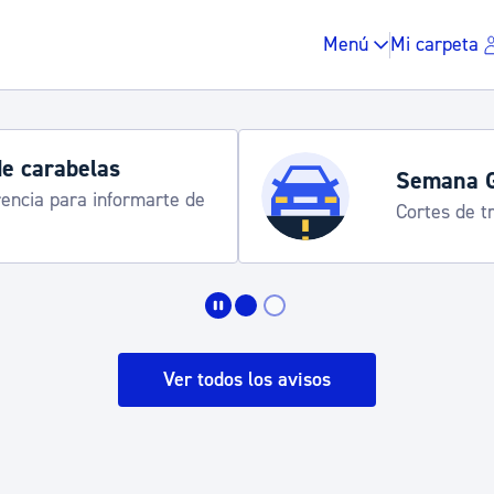
Menú
Mi carpeta
Horarios y 
rograma
Udalinfo, Dono
Urgull, Honda
Impuestos y multas
Vivienda y urbanis
Ver todos los avisos
Espacio público, r