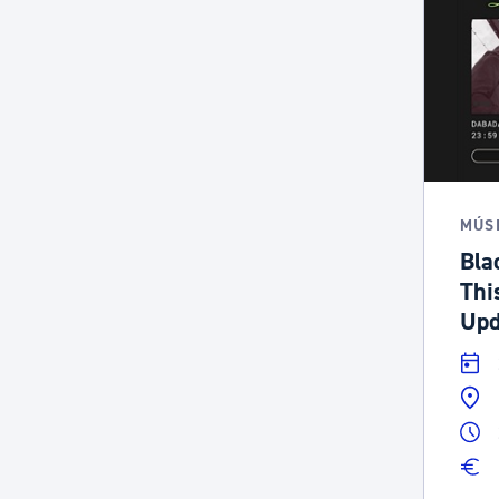
MÚS
Bla
Thi
Upd