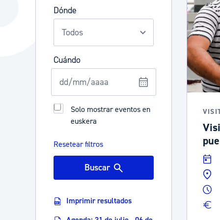
La ciudad
Actualid
Dónde
La ciudad ahora
Noticias
Descubre la ciudad
Avisos
Cuándo
La ciudad futura
Agenda cul
Solo mostrar eventos en
VISI
euskera
Visi
pue
Resetear filtros
Buscar
Imprimir resultados
Agenda: 31 de julio - 06 de