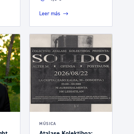
Leer más
MÚSICA
ght
Atalase Kolektiboa: