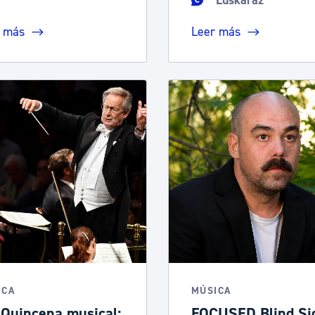
Euskaraz
 más
Leer más
ICA
MÚSICA
 Quincena musical:
FOCUSED Blind Si