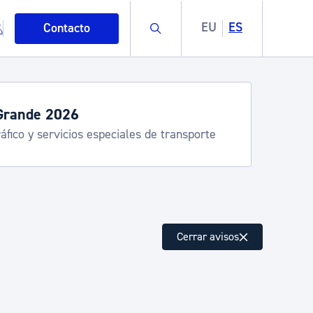
Buscar
EU
ES
Contacto
servicios de verano
stia Kirola, Donostia Kultura, San Telmo,
lea, Turismo
mo
Cerrar avisos
esiduos y medioambiente