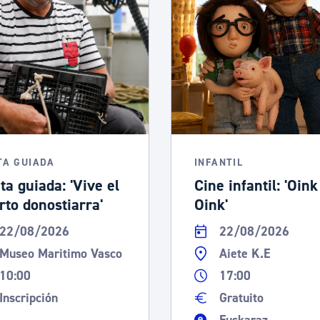
ad
Administración municipal
Tablón de anuncios oficiales
Calendario fiscal
tural
Portal de transparencia
TA GUIADA
INFANTIL
ta guiada: 'Vive el
Cine infantil: 'Oink
rto donostiarra'
Oink'
22/08/2026
22/08/2026
Museo Maritimo Vasco
Aiete K.E
10:00
17:00
Inscripción
Gratuito