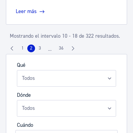
Leer más
Mostrando el intervalo 10 - 18 de 322 resultados.
1
2
3
36
...
Página
Página
Página
Página
Páginas intermedias Use TAB para despla
Qué
Dónde
Cuándo