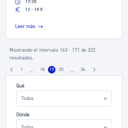
17:35
12 - 18 €
Leer más
Mostrando el intervalo 163 - 171 de 322
resultados.
1
18
19
20
36
...
...
Página
Página
Página
Página
Página
Páginas intermedias Use TAB para desplazarse.
Páginas intermedias Use TAB 
Qué
Dónde