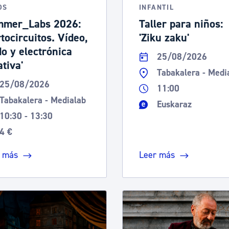
OS
INFANTIL
mer_Labs 2026:
Taller para niños:
rtocircuitos. Vídeo,
'Ziku zaku'
do y electrónica
25/08/2026
ativa'
Tabakalera - Medi
25/08/2026
11:00
Tabakalera - Medialab
Euskaraz
10:30 - 13:30
4 €
 más
Leer más