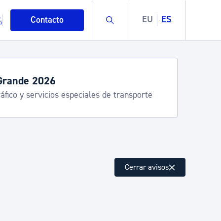
Buscar
EU
ES
Contacto
servicios de verano
stia Kirola, Donostia Kultura, San Telmo,
lea, Turismo
mo
Cerrar avisos
esiduos y medioambiente