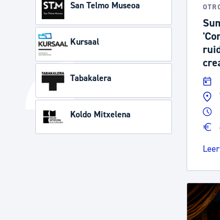
San Telmo Museoa
OTR
Sum
'Co
Kursaal
rui
cre
Tabakalera
Koldo Mitxelena
Leer