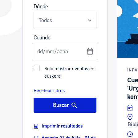
La ciudad
Actualid
Dónde
La ciudad ahora
Noticias
Descubre la ciudad
Avisos
Cuándo
La ciudad futura
Agenda cul
Solo mostrar eventos en
INFA
euskera
Cue
'Ur
Resetear filtros
kont
Buscar
Bibl
Imprimir resultados
Agenda: 31 de julio - 06 de