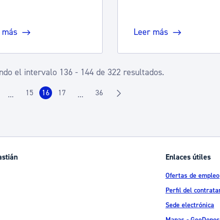
 más
Leer más
do el intervalo 136 - 144 de 322 resultados.
15
16
17
36
...
...
ágina
Página
Página
Página
Página
Páginas intermedias Use TAB para desplazarse.
Páginas intermedias Use TAB para desplaz
astián
Enlaces útiles
Ofertas de empleo
Perfil del contrata
Sede electrónica
Mapas - GeoDonos