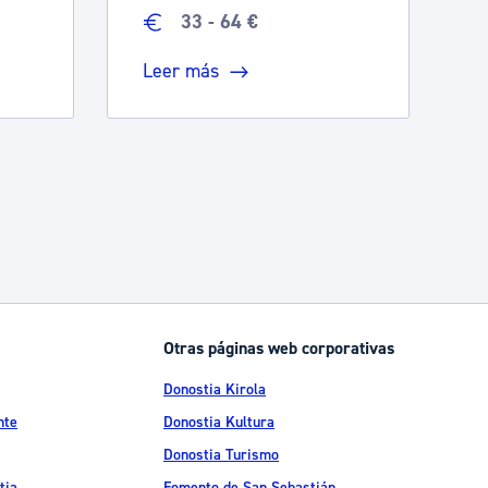
33 - 64 €
Leer más
arse.
Otras páginas web corporativas
Donostia Kirola
nte
Donostia Kultura
Donostia Turismo
tia
Fomento de San Sebastián