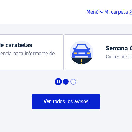
Menú
Mi carpeta
Horarios y 
rograma
Udalinfo, Dono
Urgull, Honda
Impuestos y multas
Vivienda y urbanis
Ver todos los avisos
Espacio público, r