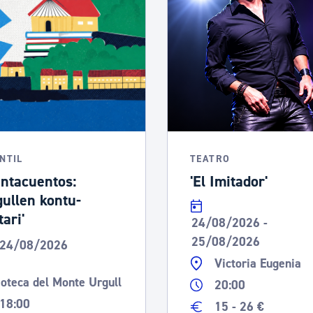
ad
Administración municipal
Tablón de anuncios oficiales
Calendario fiscal
tural
Portal de transparencia
NTIL
TEATRO
ntacuentos:
'El Imitador'
gullen kontu-
ari'
24/08/2026 -
25/08/2026
24/08/2026
Victoria Eugenia
ioteca del Monte Urgull
20:00
18:00
15 - 26 €