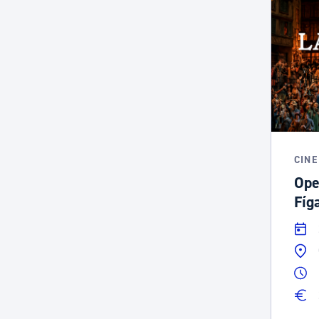
CINE
Ope
Fíg