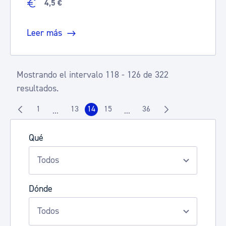
4,5 €
Leer más
Mostrando el intervalo 118 - 126 de 322
resultados.
1
13
14
15
36
...
...
Página
Página
Página
Página
Página
Páginas intermedias Use TAB para desplazarse.
Páginas intermedias Use TAB 
Qué
Dónde