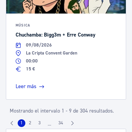
MÚSICA
Chuchamba: Bigg3m + Erre Conway
09/08/2026
La Cripta Convent Garden
00:00
15 €
Leer más
Mostrando el intervalo 1 - 9 de 304 resultados.
1
2
3
34
...
Página
Página
Página
Página
Páginas intermedias Use TAB para despla