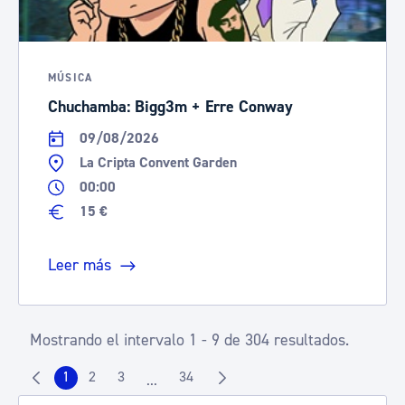
MÚSICA
Chuchamba: Bigg3m + Erre Conway
09/08/2026
La Cripta Convent Garden
00:00
15 €
Leer más
Mostrando el intervalo 1 - 9 de 304 resultados.
1
2
3
34
...
Página
Página
Página
Página
Páginas intermedias Use TAB para despla