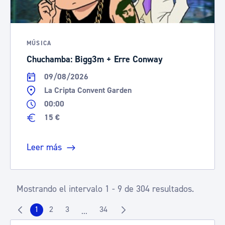
MÚSICA
Chuchamba: Bigg3m + Erre Conway
09/08/2026
La Cripta Convent Garden
00:00
15 €
Leer más
Mostrando el intervalo 1 - 9 de 304 resultados.
1
2
3
34
...
Página
Página
Página
Página
Páginas intermedias Use TAB para despla