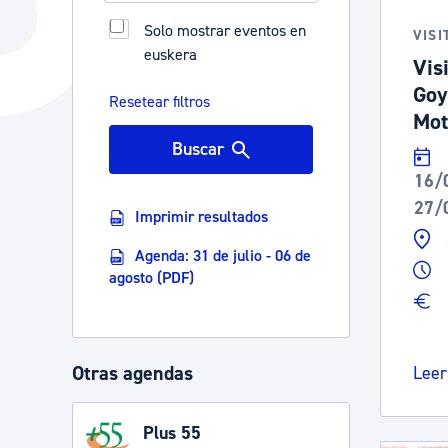
La ciudad
Actualid
Solo mostrar eventos en
VISI
euskera
La ciudad ahora
Noticias
Vis
Goy
Descubre la ciudad
Avisos
Resetear filtros
Mot
La ciudad futura
Agenda cul
Buscar
16/
27/
Imprimir resultados
Agenda: 31 de julio - 06 de
agosto (PDF)
Otras agendas
Leer
Plus 55