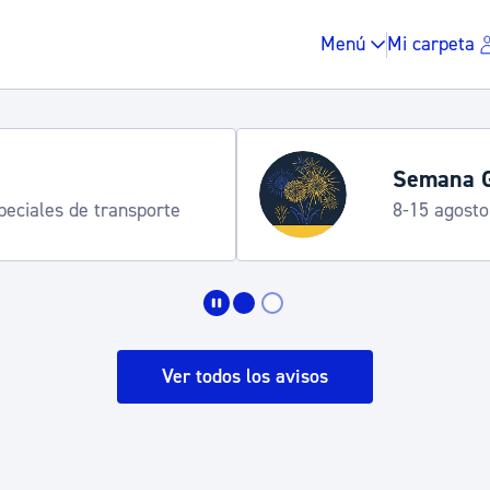
Menú
Mi carpeta
Servicio d
Irun
Entre el 25 d
Impuestos y multas
Vivienda y urbanis
Ver todos los avisos
Espacio público, r