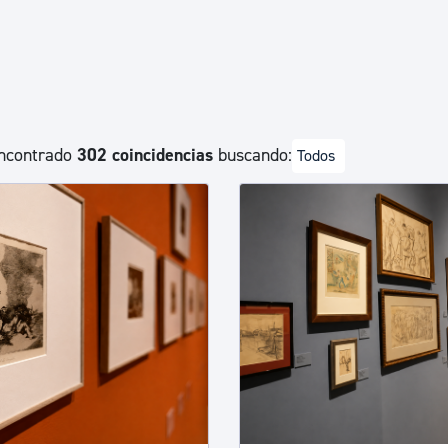
Euskera
Desarrollo económico 
ncontrado
302 coincidencias
buscando:
Todos
Igualdad, Derechos Hu
Cultura
Turismo