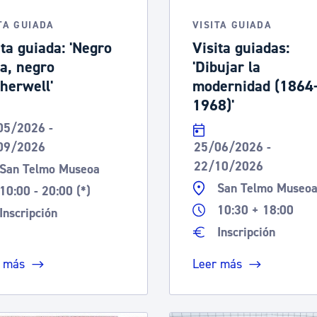
ad
Administración municipal
TA GUIADA
VISITA GUIADA
Tablón de anuncios oficiales
ita guiada: 'Negro
Visita guiadas:
a, negro
'Dibujar la
Calendario fiscal
herwell'
modernidad (1864
tural
Portal de transparencia
1968)'
05/2026 -
09/2026
25/06/2026 -
22/10/2026
San Telmo Museoa
San Telmo Museo
10:00 - 20:00 (*)
10:30 + 18:00
Inscripción
Inscripción
 más
Leer más