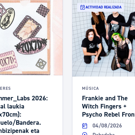
ACTIVIDAD REALIZADA
LERES
MÚSICA
mer_Labs 2026:
Frankie and The
hal laukia
Witch Fingers +
x70cm):
Psycho Rebel Fron
uelo/Bandera.
04/08/2026
nbizipenak eta