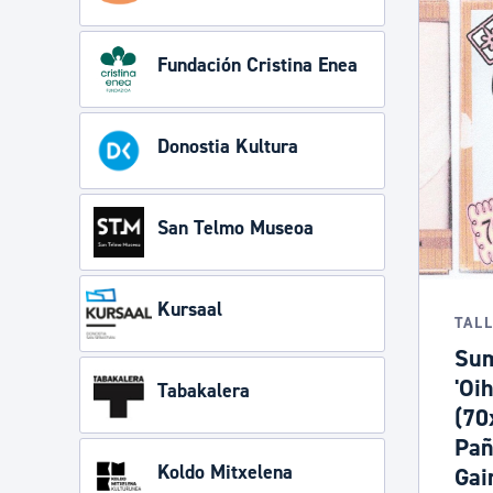
Fundación Cristina Enea
Donostia Kultura
San Telmo Museoa
Kursaal
TAL
Sum
'Oi
Tabakalera
(70
Pañ
Koldo Mitxelena
Gai