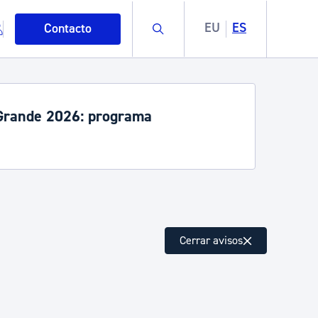
Buscar
EU
ES
Contacto
e tren interrumpido entre Hernani e
e julio y 6 de septiembre
mo
Cerrar avisos
esiduos y medioambiente