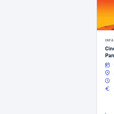
INFA
Cin
Pan