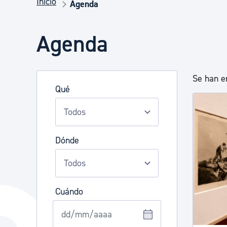
Inicio
Seguridad ciudadana y emergencias
Agenda
Agenda
Salud Pública, animales y consumo
Se han e
Infancia y juventud
Qué
Participación ciudadana y asociacionismo
Dónde
Deporte
Cuándo