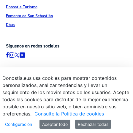
Donostia Turismo
Fomento de San Sebastián
Dbus
Síguenos en redes sociales
Donostia.eus usa cookies para mostrar contenidos
© Donostiako Udala - Ayuntamiento de Donostia / San Sebastián
personalizados, analizar tendencias y llevar un
Ijentea 1, 20003 Donostia / San Sebastián
seguimiento de los movimientos de los usuarios. Acepte
Aviso legal
todas las cookies para disfrutar de la mejor experiencia
Política de privacidad
posible en nuestro sitio web, o bien administre sus
preferencias.
Consulte la Política de cookies
Política de cookies
Declaración de accesibilidad
Configuración
Aceptar todo
Rechazar todas