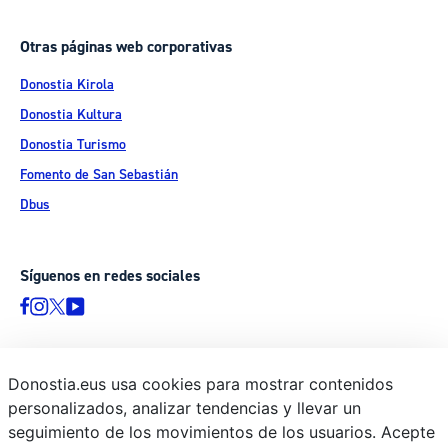
Otras páginas web corporativas
Donostia Kirola
Donostia Kultura
Donostia Turismo
Fomento de San Sebastián
Dbus
Síguenos en redes sociales
Donostia.eus usa cookies para mostrar contenidos
© Donostiako Udala - Ayuntamiento de Donostia / San Sebastián
personalizados, analizar tendencias y llevar un
Ijentea 1, 20003 Donostia / San Sebastián
seguimiento de los movimientos de los usuarios. Acepte