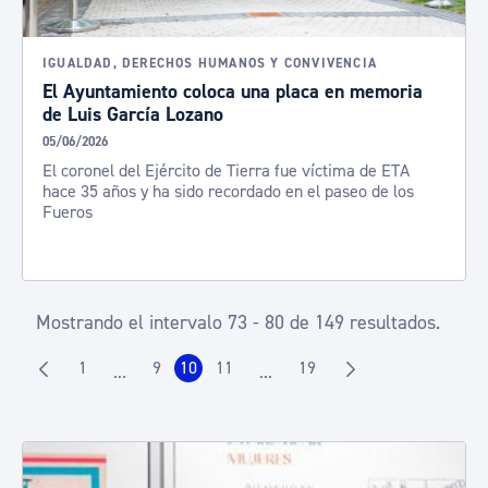
IGUALDAD, DERECHOS HUMANOS Y CONVIVENCIA
El Ayuntamiento coloca una placa en memoria
de Luis García Lozano
05/06/2026
El coronel del Ejército de Tierra fue víctima de ETA
hace 35 años y ha sido recordado en el paseo de los
Fueros
Mostrando el intervalo 73 - 80 de 149 resultados.
1
9
10
11
19
...
...
Página
Página
Página
Página
Página
Páginas intermedias Use TAB para desplazarse.
Páginas intermedias Use TAB p