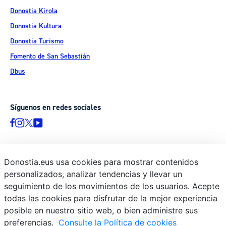
Donostia Kirola
Donostia Kultura
Donostia Turismo
Fomento de San Sebastián
Dbus
Síguenos en redes sociales
Donostia.eus usa cookies para mostrar contenidos
© Donostiako Udala - Ayuntamiento de Donostia / San Sebastián
personalizados, analizar tendencias y llevar un
Ijentea 1, 20003 Donostia / San Sebastián
seguimiento de los movimientos de los usuarios. Acepte
Aviso legal
todas las cookies para disfrutar de la mejor experiencia
Política de privacidad
posible en nuestro sitio web, o bien administre sus
preferencias.
Consulte la Política de cookies
Política de cookies