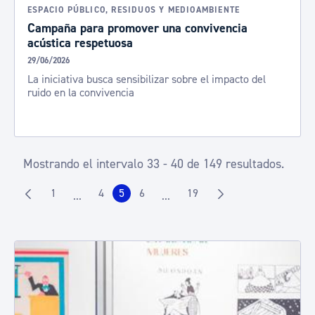
ESPACIO PÚBLICO, RESIDUOS Y MEDIOAMBIENTE
Campaña para promover una convivencia
acústica respetuosa
29/06/2026
La iniciativa busca sensibilizar sobre el impacto del
ruido en la convivencia
Mostrando el intervalo 33 - 40 de 149 resultados.
1
4
5
6
19
...
...
Página
Página
Página
Página
Página
Páginas intermedias Use TAB para desplazarse.
Páginas intermedias Use TAB pa