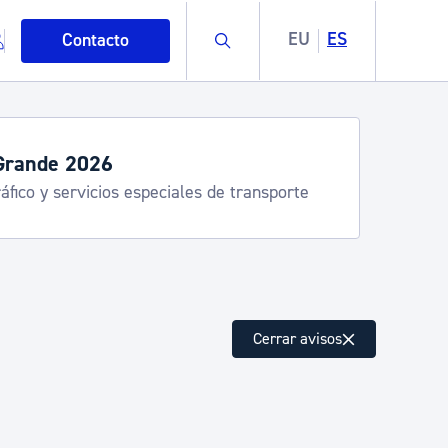
Buscar
EU
ES
Contacto
servicios de verano
stia Kirola, Donostia Kultura, San Telmo,
lea, Turismo
mo
Cerrar avisos
esiduos y medioambiente