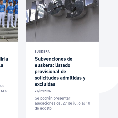
EUSKERA
iria
Subvenciones de
la
euskera: listado
provisional de
solicitudes admitidas y
excluidas
sus
n uno
21/07/2026
Se podrán presentar
alegaciones del 27 de julio al 10
de agosto