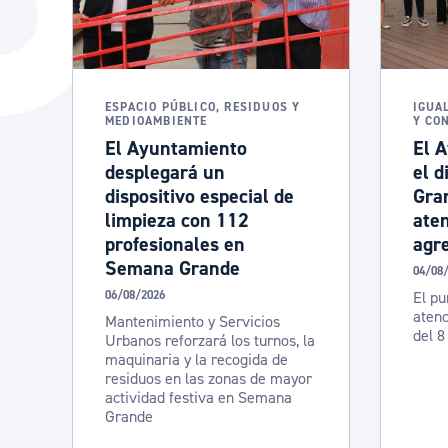
La ciudad
Actualid
La ciudad ahora
Noticias
Descubre la ciudad
Avisos
ESPACIO PÚBLICO, RESIDUOS Y
IGUA
MEDIOAMBIENTE
Y CO
La ciudad futura
Agenda cul
El Ayuntamiento
El 
desplegará un
el d
dispositivo especial de
Gra
limpieza con 112
aten
profesionales en
agre
Semana Grande
04/08
06/08/2026
El pu
atenc
Mantenimiento y Servicios
del 8
Urbanos reforzará los turnos, la
maquinaria y la recogida de
residuos en las zonas de mayor
actividad festiva en Semana
Grande