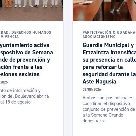
ad
Administración municipal
Tablón de anuncios oficiales
Calendario fiscal
LDAD, DERECHOS HUMANOS
PARTICIPACIÓN CIUDADANA
NVIVENCIA
ASOCIACIONISMO
tural
Portal de transparencia
Ayuntamiento activa
Guardia Municipal y
ispositivo de Semana
Ertzaintza intensific
nde de prevención y
su presencia en call
ción frente a las
para reforzar la
siones sexistas
seguridad durante la
Aste Nagusia
/2026
nto de información y
03/08/2026
ión del Boulevard abrirá
Ambos cuerpos policiales
 al 15 de agosto
coordinan el dispositivo
conjunto de prevención de
a la Semana Grande
donostiarra