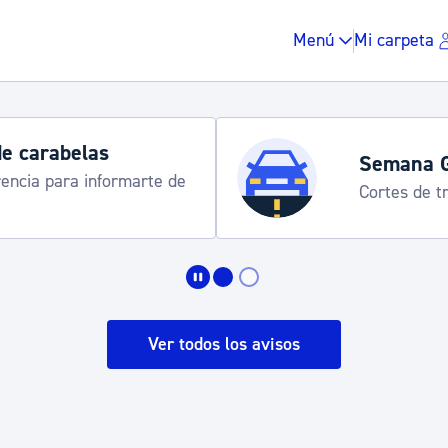
Menú
Mi carpeta
Horarios y 
rograma
Udalinfo, Dono
Urgull, Honda
Impuestos y multas
Vivienda y urbanis
Ver todos los avisos
Espacio público, r