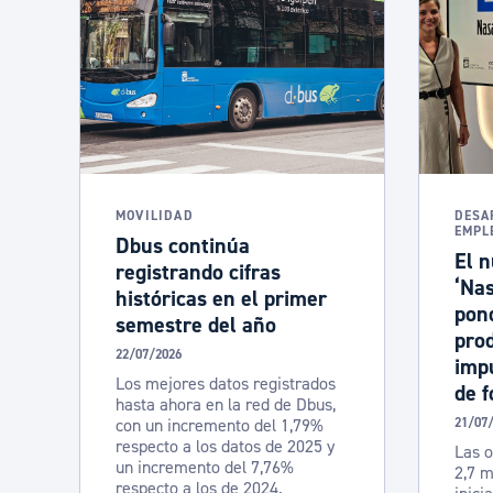
MOVILIDAD
DESA
EMPL
Dbus continúa
El n
registrando cifras
‘Nas
históricas en el primer
pond
semestre del año
prod
22/07/2026
imp
Los mejores datos registrados
de 
hasta ahora en la red de Dbus,
con un incremento del 1,79%
21/07
respecto a los datos de 2025 y
Las o
un incremento del 7,76%
2,7 m
respecto a los de 2024.