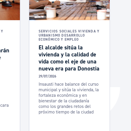
Catálogo de trámites
Ayuda a la tramitación
 Y
SERVICIOS SOCIALES VIVIENDA Y
URBANISMO DESARROLLO
ECONÓMICO Y EMPLEO
El alcalde sitúa la
arán
vivienda y la calidad de
e
vida como el eje de una
nueva era para Donostia
29/07/2026
Insausti hace balance del curso
municipal y sitúa la vivienda, la
fortaleza económica y en
bienestar de la ciudadanía
 cara
como los grandes retos del
próximo tiempo de la ciudad