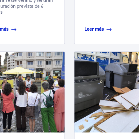
arán este verano y tendrán
uración prevista de 6
s
 más
Leer más