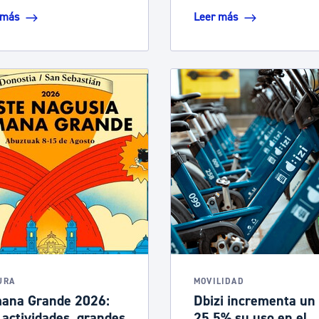
 más
Leer más
URA
MOVILIDAD
ana Grande 2026:
Dbizi incrementa un
actividades, grandes
25,5% su uso en el