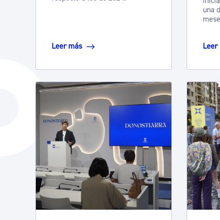
inici
una d
mese
Leer más
Leer