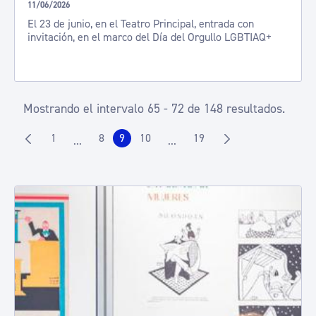
11/06/2026
El 23 de junio, en el Teatro Principal, entrada con
invitación, en el marco del Día del Orgullo LGBTIAQ+
Mostrando el intervalo 65 - 72 de 148 resultados.
1
8
9
10
19
...
...
Página
Página
Página
Página
Página
Páginas intermedias Use TAB para desplazarse.
Páginas intermedias Use TAB p