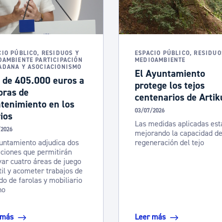
ad
Administración municipal
Tablón de anuncios oficiales
Calendario fiscal
CIO PÚBLICO, RESIDUOS Y
ESPACIO PÚBLICO, RESIDUO
OAMBIENTE PARTICIPACIÓN
MEDIOAMBIENTE
tural
Portal de transparencia
ADANA Y ASOCIACIONISMO
El Ayuntamiento
 de 405.000 euros a
protege los tejos
oras de
centenarios de Artik
tenimiento en los
03/07/2026
ios
Las medidas aplicadas est
/2026
mejorando la capacidad d
untamiento adjudica dos
regeneración del tejo
ciones que permitirán
ar cuatro áreas de juego
til y acometer trabajos de
do de farolas y mobiliario
no
 más
Leer más