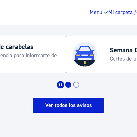
Menú
Mi carpeta
Horarios y 
rograma
Udalinfo, Dono
Urgull, Honda
Impuestos y multas
Vivienda y urbanis
Ver todos los avisos
Espacio público, r