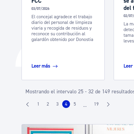
FCC
se a
del
03/07/2026
El concejal agradece el trabajo
02/07
diario del personal de limpieza
La ma
viaria y recogida de residuos y
dete
reconoce su contribución al
tama
galardón obtenido por Donostia
leves
Leer más
Leer
Mostrando el intervalo 25 - 32 de 149 resultado
1
2
3
4
5
19
...
Página
Página
Página
Página
Página
Página
Páginas intermedias Use