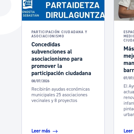
La ciudad
Actualid
La ciudad ahora
Noticias
Descubre la ciudad
Avisos
PARTICIPACIÓN CIUDADANA Y
ESPA
ASOCIACIONISMO
MEDI
La ciudad futura
Agenda cul
CIUD
Concedidas
Más
subvenciones al
mej
asociacionismo para
man
promover la
barr
participación ciudadana
07/07
08/07/2026
El Ay
Recibirán ayudas económicas
actua
municipales 25 asociaciones
renov
vecinales y 8 proyectos
infan
pinta
urba
Leer más
Leer