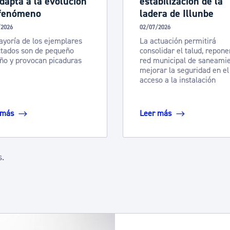
dapta a la evolución
estabilización de la
 fenómeno
ladera de Illunbe
/2026
02/07/2026
yoría de los ejemplares
La actuación permitirá
ctados son de pequeño
consolidar el talud, repone
ño y provocan picaduras
red municipal de saneamie
mejorar la seguridad en el
acceso a la instalación
 más
Leer más
s.
 TAB para desplazarse.