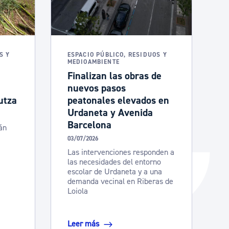
Catálogo de trámites
Ayuda a la tramitación
S Y
ESPACIO PÚBLICO, RESIDUOS Y
MEDIOAMBIENTE
Finalizan las obras de
nuevos pasos
utza
peatonales elevados en
Urdaneta y Avenida
Barcelona
án
e
03/07/2026
Las intervenciones responden a
las necesidades del entorno
escolar de Urdaneta y a una
demanda vecinal en Riberas de
Loiola
Leer más