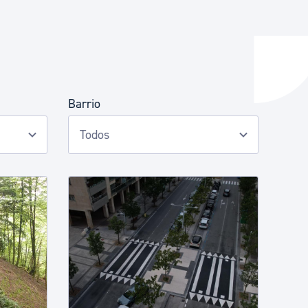
y empleo
Barrio
manos y convivencia