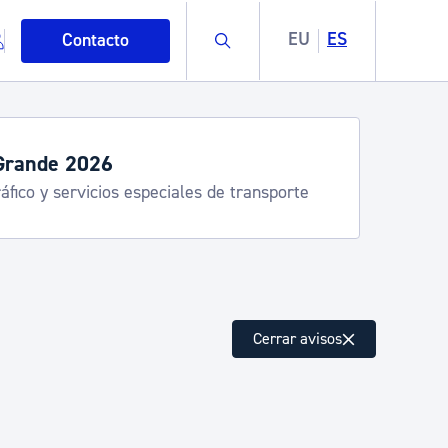
Buscar
EU
ES
Contacto
servicios de verano
stia Kirola, Donostia Kultura, San Telmo,
lea, Turismo
mo
Cerrar avisos
esiduos y medioambiente