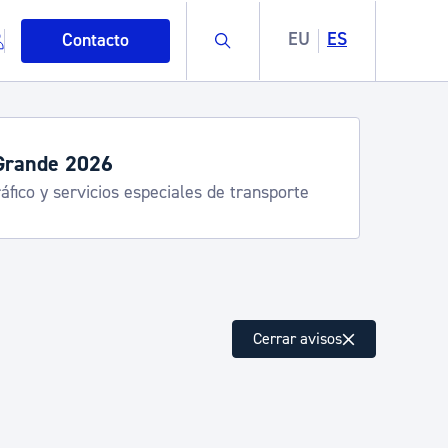
Buscar
EU
ES
Contacto
servicios de verano
stia Kirola, Donostia Kultura, San Telmo,
lea, Turismo
mo
Cerrar avisos
esiduos y medioambiente