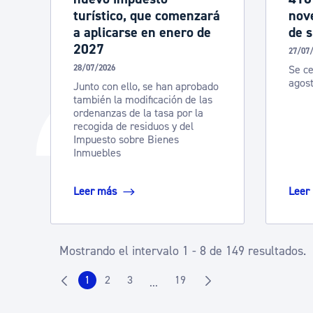
turístico, que comenzará
nove
a aplicarse en enero de
de 
2027
27/07
28/07/2026
Se ce
agos
Junto con ello, se han aprobado
también la modificación de las
ordenanzas de la tasa por la
recogida de residuos y del
Impuesto sobre Bienes
Inmuebles
Leer más
Leer
Mostrando el intervalo 1 - 8 de 149 resultados.
1
2
3
19
...
Página
Página
Página
Página
Páginas intermedias Use TAB para