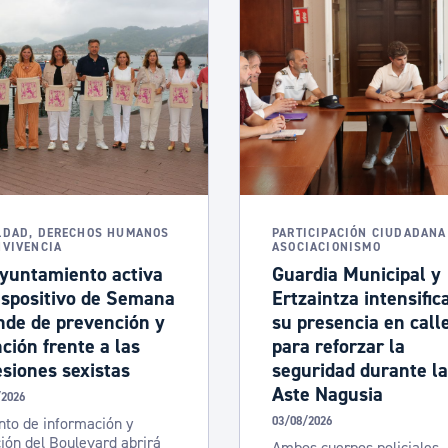
Euskera
Desarrollo económico 
Igualdad, Derechos Hu
Cultura
LDAD, DERECHOS HUMANOS
PARTICIPACIÓN CIUDADANA
NVIVENCIA
ASOCIACIONISMO
Ayuntamiento activa
Guardia Municipal y
ispositivo de Semana
Ertzaintza intensific
Turismo
nde de prevención y
su presencia en call
ción frente a las
para reforzar la
siones sexistas
seguridad durante la
Aste Nagusia
/2026
nto de información y
03/08/2026
ión del Boulevard abrirá