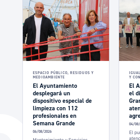
Seguridad ciudadana y emergencias
Salud Pública, animales y consumo
Infancia y juventud
Participación ciudadana y asociacionismo
ESPACIO PÚBLICO, RESIDUOS Y
IGUA
MEDIOAMBIENTE
Y CO
El Ayuntamiento
El 
desplegará un
el d
Deporte
dispositivo especial de
Gra
limpieza con 112
aten
profesionales en
agre
Semana Grande
04/08
06/08/2026
El pu
atenc