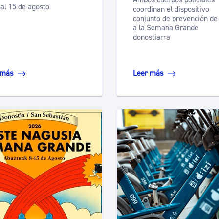
Ambos cuerpos policiales
 al 15 de agosto
ad
Administración municipal
coordinan el dispositivo
conjunto de prevención de
Tablón de anuncios oficiales
a la Semana Grande
donostiarra
Calendario fiscal
tural
Portal de transparencia
 más
Leer más