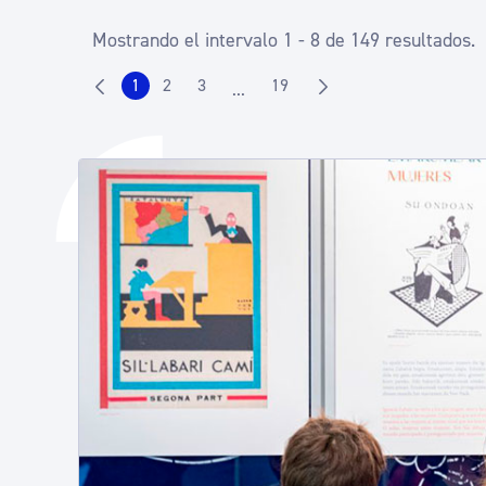
Mostrando el intervalo 1 - 8 de 149 resultados.
1
2
3
19
...
Página
Página
Página
Página
Páginas intermedias Use TAB para