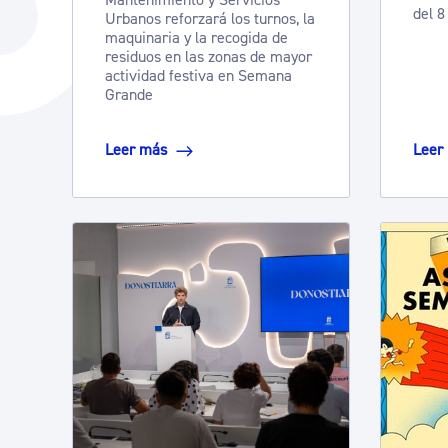
Mantenimiento y Servicios
del 8
La ciudad
Actualid
Urbanos reforzará los turnos, la
maquinaria y la recogida de
La ciudad ahora
residuos en las zonas de mayor
Noticias
actividad festiva en Semana
Descubre la ciudad
Grande
Avisos
La ciudad futura
Agenda cul
Leer más
Leer