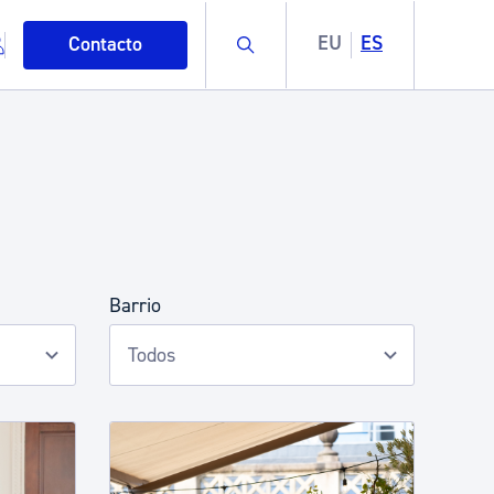
Buscar
EU
ES
Contacto
Barrio
mo
esiduos y medioambiente