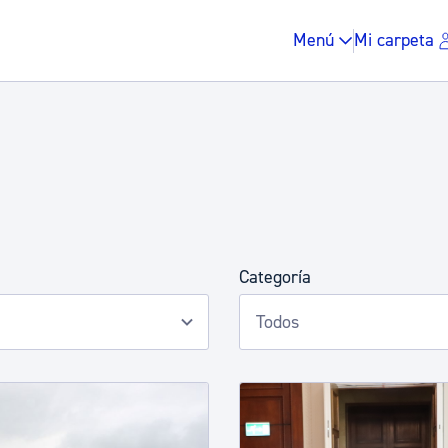
Menú
Mi carpeta
Impuestos y multas
Categoría
Vivienda y urbanis
Espacio público, r