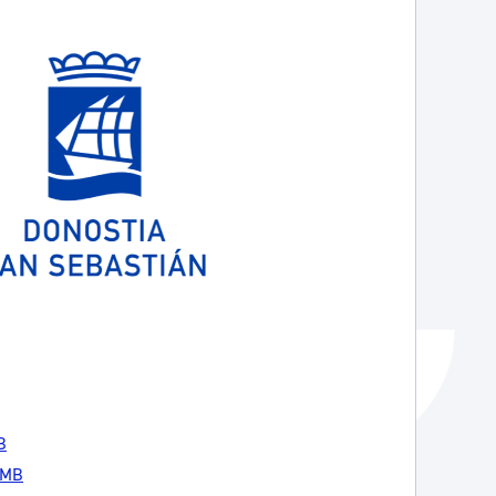
Catálogo de trámites
Ayuda a la tramitación
B
40MB