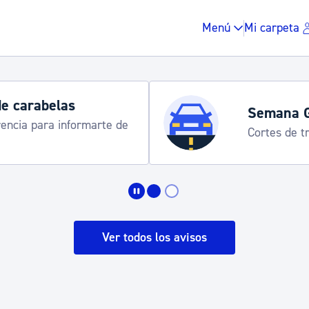
Menú
Mi carpeta
de carabelas
Semana 
rencia para informarte de
Cortes de tr
Impuestos y multas
Vivienda y urbanis
Ver todos los avisos
Espacio público, r