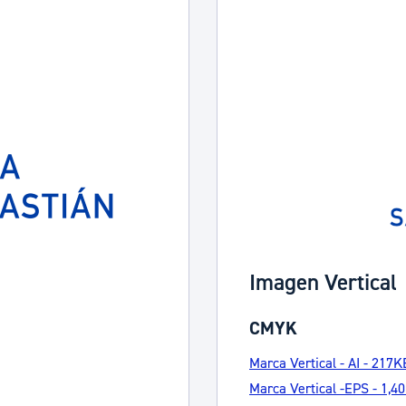
ad
Administración municipal
Tablón de anuncios oficiales
Calendario fiscal
tural
Portal de transparencia
Imagen Vertical
CMYK
Marca Vertical - AI - 217K
Marca Vertical -EPS - 1,