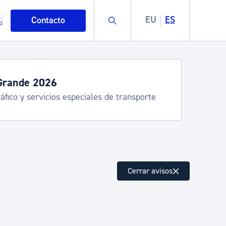
Buscar
EU
ES
Contacto
Grande 2026
áfico y servicios especiales de transporte
mo
Cerrar avisos
esiduos y medioambiente