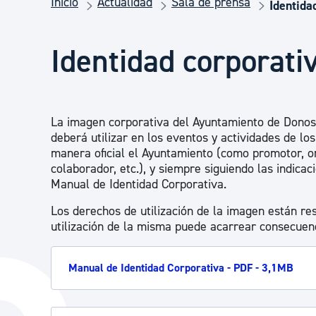
Inicio
Actualidad
Sala de prensa
Seguridad ciudadana y emergencias
Identida
Identidad corporati
Salud Pública, animales y consumo
Infancia y juventud
La imagen corporativa del Ayuntamiento de Donost
deberá utilizar en los eventos y actividades de lo
manera oficial el Ayuntamiento (como promotor, or
Participación ciudadana y asociacionismo
colaborador, etc.), y siempre siguiendo las indicac
Manual de Identidad Corporativa.
Los derechos de utilización de la imagen están re
Deporte
utilización de la misma puede acarrear consecuenc
Manual de Identidad Corporativa - PDF - 3,1MB