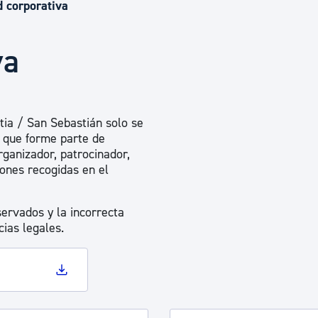
Euskera
d corporativa
va
Desarrollo económico 
Igualdad, Derechos Hu
ia / San Sebastián solo se
s que forme parte de
ganizador, patrocinador,
Cultura
iones recogidas en el
servados y la incorrecta
Turismo
ias legales.