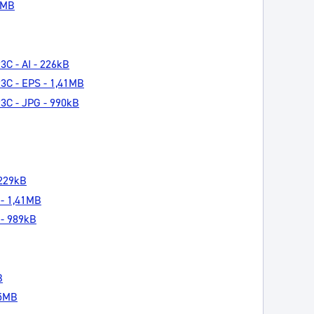
17MB
3C - AI - 226kB
93C - EPS - 1,41MB
93C - JPG - 990kB
 229kB
 - 1,41MB
 - 989kB
B
35MB