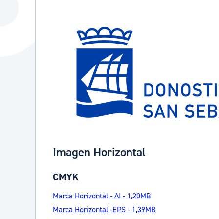
La ciudad
Actualid
La ciudad ahora
Noticias
Descubre la ciudad
Avisos
La ciudad futura
Agenda cul
Imagen Horizontal
CMYK
Marca Horizontal - AI - 1,20MB
Marca Horizontal -EPS - 1,39MB