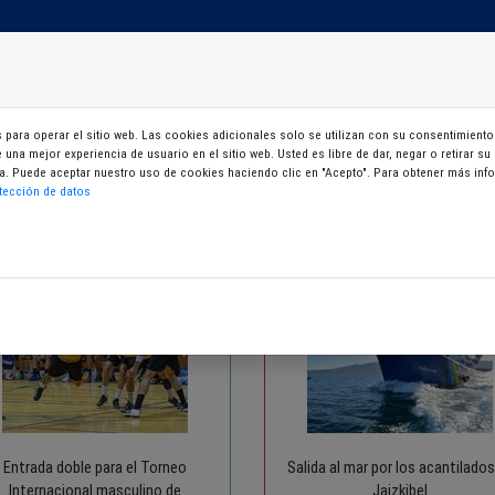
Mi zona
Tarjeta virtual
para operar el sitio web. Las cookies adicionales solo se utilizan con su consentimiento.
le una mejor experiencia de usuario en el sitio web. Usted es libre de dar, negar o retirar 
Listado de sorteos
gina. Puede aceptar nuestro uso de cookies haciendo clic en "Acepto". Para obtener más i
tección de datos
Entrada doble para el Torneo
Salida al mar por los acantilados
Internacional masculino de
Jaizkibel