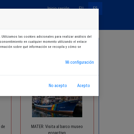
Inicio sesión
EU
ES
Entradas
Cursos
Aukeran
Sorteos
 Utilizamos las cookies adicionales para realizar análisis del
su consentimiento en cualquier momento utilizando el enlace
nformación sobre qué información se recopila y cómo se
Mi configuración
No acepto
Acepto
 de
MATER: Visita al barco museo
ecoactivo