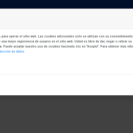
ebe identificarse para poder continuar
Mi zona
Tarjeta virtual
OK
para operar el sitio web. Las cookies adicionales solo se utilizan con su consentimiento.
le una mejor experiencia de usuario en el sitio web. Usted es libre de dar, negar o retirar 
gina. Puede aceptar nuestro uso de cookies haciendo clic en "Acepto". Para obtener más i
tección de datos