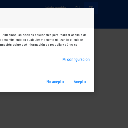
Inicio sesión
EU
ES
×
Entradas
Cursos
Aukeran
Sorteos
 Utilizamos las cookies adicionales para realizar análisis del
su consentimiento en cualquier momento utilizando el enlace
nformación sobre qué información se recopila y cómo se
Mi configuración
No acepto
Acepto