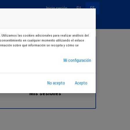
Inicio sesión
EU
ES
Entradas
Cursos
Aukeran
Sorteos
 Utilizamos las cookies adicionales para realizar análisis del
su consentimiento en cualquier momento utilizando el enlace
nformación sobre qué información se recopila y cómo se
Mi configuración
No acepto
Acepto
Mis sesiones