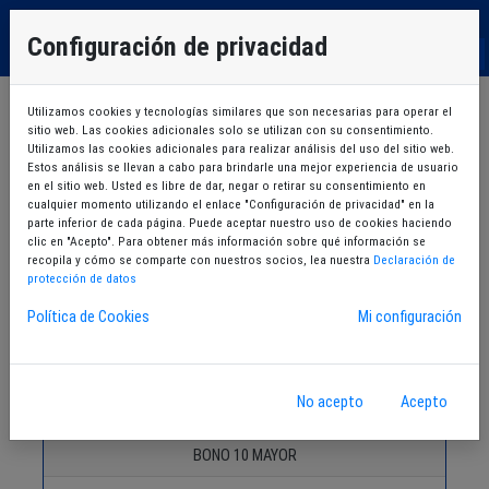
EU
Configuración de privacidad
ES
Utilizamos cookies y tecnologías similares que son necesarias para operar el
Lista de productos
sitio web. Las cookies adicionales solo se utilizan con su consentimiento.
Utilizamos las cookies adicionales para realizar análisis del uso del sitio web.
Estos análisis se llevan a cabo para brindarle una mejor experiencia de usuario
en el sitio web. Usted es libre de dar, negar o retirar su consentimiento en
Grupo de productos
cualquier momento utilizando el enlace "Configuración de privacidad" en la
parte inferior de cada página. Puede aceptar nuestro uso de cookies haciendo
ENTRADAS
BONOS
clic en "Acepto". Para obtener más información sobre qué información se
recopila y cómo se comparte con nuestros socios, lea nuestra
Declaración de
protección de datos
Política de Cookies
Mi configuración
No acepto
Acepto
BONOS
BONO 10 MAYOR