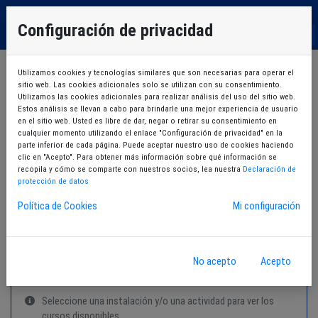
EU
Configuración de privacidad
ES
Utilizamos cookies y tecnologías similares que son necesarias para operar el
1
Búsqueda de cursos
sitio web. Las cookies adicionales solo se utilizan con su consentimiento.
Utilizamos las cookies adicionales para realizar análisis del uso del sitio web.
Estos análisis se llevan a cabo para brindarle una mejor experiencia de usuario
2
en el sitio web. Usted es libre de dar, negar o retirar su consentimiento en
Selección del curso
cualquier momento utilizando el enlace "Configuración de privacidad" en la
parte inferior de cada página. Puede aceptar nuestro uso de cookies haciendo
clic en "Acepto". Para obtener más información sobre qué información se
3
Ficha del curso
recopila y cómo se comparte con nuestros socios, lea nuestra
Declaración de
protección de datos
4
Política de Cookies
Mi configuración
Resultado de la Inscripción
No acepto
Acepto
Búsqueda de cursos
Seleccione una instalación y/o una actividad para ver los
cursos disponibles